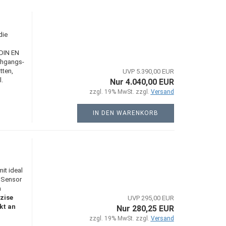
die
DIN EN
chgangs-
tten,
UVP 5.390,00 EUR
.
Nur 4.040,00 EUR
zzgl. 19% MwSt. zzgl.
Versand
IN DEN WARENKORB
it ideal
r Sensor
m
zise
UVP 295,00 EUR
kt an
Nur 280,25 EUR
zzgl. 19% MwSt. zzgl.
Versand