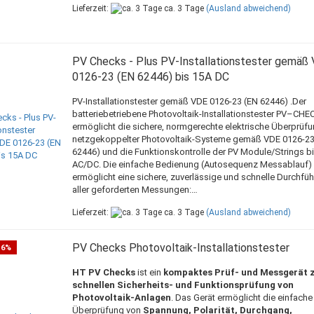
Lieferzeit:
ca. 3 Tage
(Ausland abweichend)
PV Checks - Plus PV-Installationstester gemäß
0126-23 (EN 62446) bis 15A DC
PV-Installationstester gemäß VDE 0126-23 (EN 62446) .Der
batteriebetriebene Photovoltaik-Installationstester PV–CHE
ermöglicht die sichere, normgerechte elektrische Überprüf
netzgekoppelter Photovoltaik-Systeme gemäß VDE 0126-23
62446) und die Funktionskontrolle der PV Module/Strings b
AC/DC. Die einfache Bedienung (Autosequenz Messablauf)
ermöglicht eine sichere, zuverlässige und schnelle Durchfü
aller geforderten Messungen:…
Lieferzeit:
ca. 3 Tage
(Ausland abweichend)
PV Checks Photovoltaik-Installationstester
-6%
HT PV Checks
ist ein
kompaktes Prüf- und Messgerät 
schnellen Sicherheits- und Funktionsprüfung von
Photovoltaik-Anlagen
. Das Gerät ermöglicht die einfache
Überprüfung von
Spannung, Polarität, Durchgang,