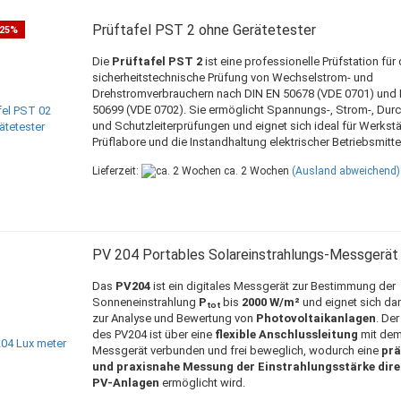
Prüftafel PST 2 ohne Gerätetester
25%
Die
Prüftafel PST 2
ist eine professionelle Prüfstation für 
sicherheitstechnische Prüfung von Wechselstrom- und
Drehstromverbrauchern nach DIN EN 50678 (VDE 0701) und 
50699 (VDE 0702). Sie ermöglicht Spannungs-, Strom-, Dur
und Schutzleiterprüfungen und eignet sich ideal für Werkstä
Prüflabore und die Instandhaltung elektrischer Betriebsmittel
Lieferzeit:
ca. 2 Wochen
(Ausland abweichend)
PV 204 Portables Solareinstrahlungs-Messgerät
Das
PV204
ist ein digitales Messgerät zur Bestimmung der
Sonneneinstrahlung
Pₜₒₜ
bis
2000 W/m²
und eignet sich dam
zur Analyse und Bewertung von
Photovoltaikanlagen
. De
des PV204 ist über eine
flexible Anschlussleitung
mit de
Messgerät verbunden und frei beweglich, wodurch eine
prä
und praxisnahe Messung der Einstrahlungsstärke dire
PV-Anlagen
ermöglicht wird.