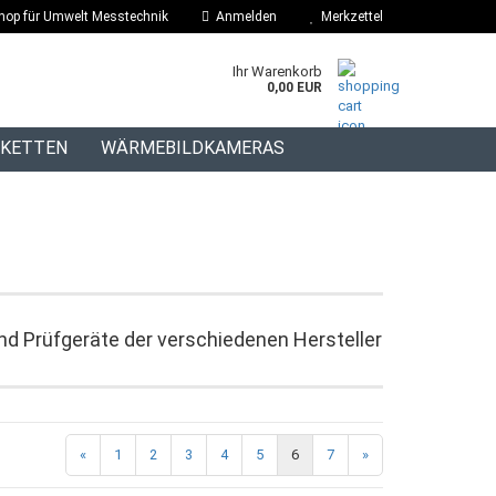
hop für Umwelt Messtechnik
Anmelden
Merkzettel
Ihr Warenkorb
0,00 EUR
IKETTEN
WÄRMEBILDKAMERAS
BLOG
nd Prüfgeräte der verschiedenen Hersteller
«
1
2
3
4
5
6
7
»