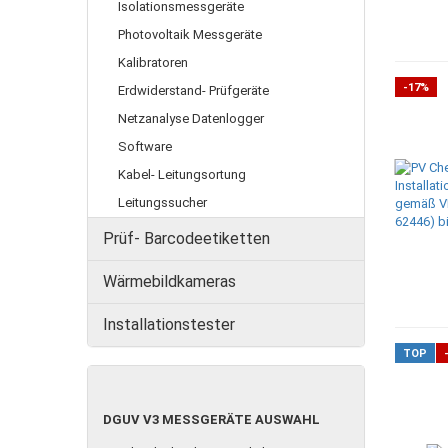
Isolationsmessgeräte
Photovoltaik Messgeräte
Kalibratoren
-17%
Erdwiderstand- Prüfgeräte
Netzanalyse Datenlogger
Software
Kabel- Leitungsortung
Leitungssucher
Prüf- Barcodeetiketten
Wärmebildkameras
Installationstester
TOP
DGUV
DGUV V3 MESSGERÄTE AUSWAHL
V3