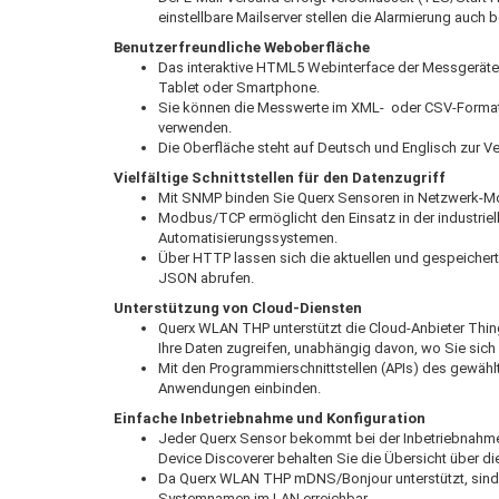
einstellbare Mailserver stellen die Alarmierung auch b
Benutzerfreundliche Weboberfläche
Das interaktive HTML5 Webinterface der Messgeräte er
Tablet oder Smartphone.
Sie können die Messwerte im XML- oder CSV-Format 
verwenden.
Die Oberfläche steht auf Deutsch und Englisch zur V
Vielfältige Schnittstellen für den Datenzugriff
Mit SNMP binden Sie Querx Sensoren in Netzwerk-Mon
Modbus/TCP ermöglicht den Einsatz in der industri
Automatisierungssystemen.
Über HTTP lassen sich die aktuellen und gespeicher
JSON abrufen.
Unterstützung von Cloud-Diensten
Querx WLAN THP unterstützt die Cloud-Anbieter Thin
Ihre Daten zugreifen, unabhängig davon, wo Sie sich
Mit den Programmierschnittstellen (APIs) des gewählt
Anwendungen einbinden.
Einfache Inbetriebnahme und Konfiguration
Jeder Querx Sensor bekommt bei der Inbetriebnahme
Device Discoverer behalten Sie die Übersicht über d
Da Querx WLAN THP mDNS/Bonjour unterstützt, sind d
Systemnamen im LAN erreichbar.