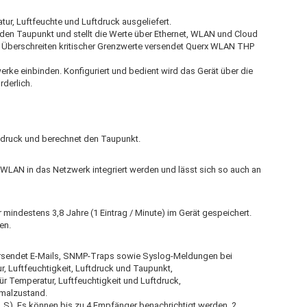
ur, Luftfeuchte und Luftdruck ausgeliefert.
 den Taupunkt und stellt die Werte über Ethernet, WLAN und Cloud
eim Überschreiten kritischer Grenzwerte versendet Querx WLAN THP
werke einbinden. Konfiguriert und bedient wird das Gerät über die
rderlich.
tdruck und berechnet den Taupunkt.
WLAN in das Netzwerk integriert werden und lässt sich so auch an
mindestens 3,8 Jahre (1 Eintrag / Minute) im Gerät gespeichert.
en.
ersendet E-Mails, SNMP-Traps sowie Syslog-Meldungen bei
, Luftfeuchtigkeit, Luftdruck und Taupunkt,
ür Temperatur, Luftfeuchtigkeit und Luftdruck,
rmalzustand.
TLS). Es können bis zu 4 Empfänger benachrichtigt werden, 2