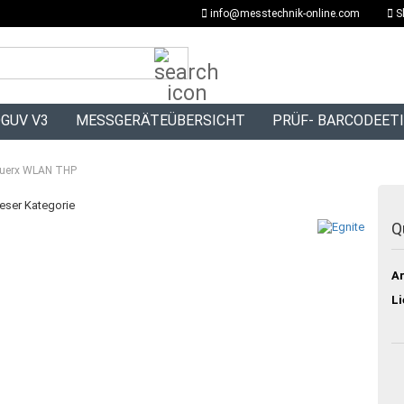
info@messtechnik-online.com
S
Suche...
GUV V3
MESSGERÄTEÜBERSICHT
PRÜF- BARCODEET
uerx WLAN THP
ieser Kategorie
Q
Ar
Li