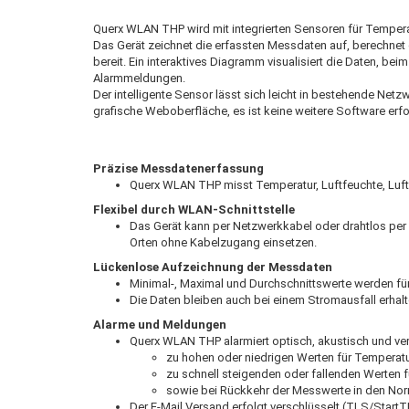
Querx WLAN THP wird mit integrierten Sensoren für Temperat
Das Gerät zeichnet die erfassten Messdaten auf, berechnet
bereit. Ein interaktives Diagramm visualisiert die Daten, b
Alarmmeldungen.
Der intelligente Sensor lässt sich leicht in bestehende Netz
grafische Weboberfläche, es ist keine weitere Software erfo
Präzise Messdatenerfassung
Querx WLAN THP misst Temperatur, Luftfeuchte, Luf
Flexibel durch WLAN-Schnittstelle
Das Gerät kann per Netzwerkkabel oder drahtlos per 
Orten ohne Kabelzugang einsetzen.
Lückenlose Aufzeichnung der Messdaten
Minimal-, Maximal und Durchschnittswerte werden für 
Die Daten bleiben auch bei einem Stromausfall erhalt
Alarme und Meldungen
Querx WLAN THP alarmiert optisch, akustisch und v
zu hohen oder niedrigen Werten für Temperatur
zu schnell steigenden oder fallenden Werten f
sowie bei Rückkehr der Messwerte in den No
Der E-Mail Versand erfolgt verschlüsselt (TLS/Start