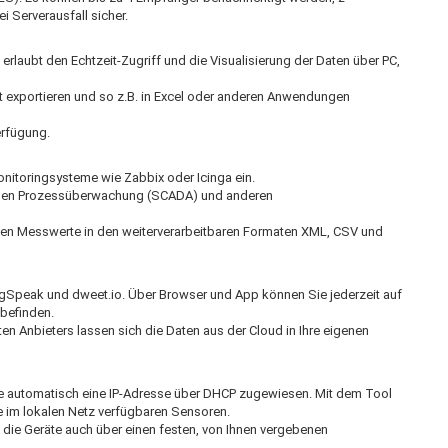
ei Serverausfall sicher.
laubt den Echtzeit-Zugriff und die Visualisierung der Daten über PC,
exportieren und so z.B. in Excel oder anderen Anwendungen
erfügung.
itoringsysteme wie Zabbix oder Icinga ein.
ellen Prozessüberwachung (SCADA) und anderen
ten Messwerte in den weiterverarbeitbaren Formaten XML, CSV und
gSpeak und dweet.io. Über Browser und App können Sie jederzeit auf
 befinden.
en Anbieters lassen sich die Daten aus der Cloud in Ihre eigenen
 automatisch eine IP-Adresse über DHCP zugewiesen. Mit dem Tool
ie im lokalen Netz verfügbaren Sensoren.
ie Geräte auch über einen festen, von Ihnen vergebenen