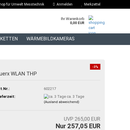
hop für Umwelt Messtechnik
Anmelden
Merkzettel
Ihr Warenkorb
0,00 EUR
IKETTEN
WÄRMEBILDKAMERAS
BLOG
-3%
uerx WLAN THP
t.Nr.:
602217
eferzeit:
ca. 3 Tage
(Ausland abweichend)
UVP 265,00 EUR
Nur 257,05 EUR