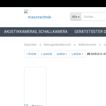
Alle
AKUSTIKKAMERAS, SCHALLKAMERA
GERÄTETESTER D
INSTALLATIONSTESTER
»
»
»
Startseite
Messgeräteübersicht
Websensoren
Q
« Erster
« zurück
weiter »
Letzter »
20
Artikel in d