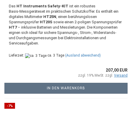
Das
HT Instruments Safety‑KIT
ist ein robustes
Basis‑Messgeräteset im praktischen Schutzkoffer. Es enthält ein
digitales Multimeter
HT25N
, einen berührungslosen
Spannungsprüfer
HT20S
sowie einen 2‑poligen Spannungsprüfer
HT7
– inklusive Batterien und Messleitungen. Die Komponenten
eignen sich ideal für sichere Spannungs‑, Strom‑, Widerstands‑
und Durchgangsmessungen bei Elektroinstallationen und
Serviceaufgaben.
Lieferzeit:
ca. 3 Tage
(Ausland abweichend)
207,00 EUR
zzgl. 19% MwSt. zzgl.
Versand
IN DEN WARENKORB
-7%