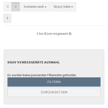
Sortieren nach
pro Seite
Sortieren nach
50 pro Seite
1
1
bis
3
(von insgesamt
3
)
DGUV
DGUV V3 MESSGERÄTE AUSWAHL
V3
MESSGERÄTE
AUSWAHL
Es wurden keine passenden Filterwerte gefunden.
FILTERN
ZURÜCKSETZEN