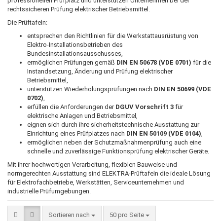
professionellen Prüfplatz und unterstützen Unternehmen bei der
rechtssicheren Prüfung elektrischer Betriebsmittel.
Die Prüftafeln:
entsprechen den Richtlinien für die Werkstattausrüstung von
Elektro-Installationsbetrieben des
Bundesinstallationsausschusses,
ermöglichen Prüfungen gemäß
DIN EN 50678 (VDE 0701)
für die
Instandsetzung, Änderung und Prüfung elektrischer
Betriebsmittel,
unterstützen Wiederholungsprüfungen nach
DIN EN 50699 (VDE
0702)
,
erfüllen die Anforderungen der
DGUV Vorschrift 3
für
elektrische Anlagen und Betriebsmittel,
eignen sich durch ihre sicherheitstechnische Ausstattung zur
Einrichtung eines Prüfplatzes nach
DIN EN 50109 (VDE 0104)
,
ermöglichen neben der Schutzmaßnahmenprüfung auch eine
schnelle und zuverlässige Funktionsprüfung elektrischer Geräte.
Mit ihrer hochwertigen Verarbeitung, flexiblen Bauweise und
normgerechten Ausstattung sind ELEKTRA-Prüftafeln die ideale Lösung
für Elektrofachbetriebe, Werkstätten, Serviceunternehmen und
industrielle Prüfumgebungen.
Sortieren nach
pro Seite
Sortieren nach
50 pro Seite