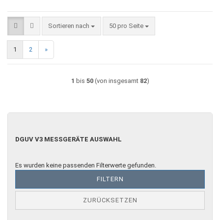
Sortieren nach
pro Seite
Sortieren nach
50 pro Seite
1
2
»
1
bis
50
(von insgesamt
82
)
DGUV
DGUV V3 MESSGERÄTE AUSWAHL
V3
MESSGERÄTE
AUSWAHL
Es wurden keine passenden Filterwerte gefunden.
FILTERN
ZURÜCKSETZEN