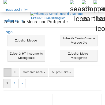
Zubehör für Mess- und Prüfgeräte
Zubehör Cauvin-Arnoux-
Zubehör Megger
Messgeräte
Zubehör HT-Instruments
Zubehör Metrel-
Messgeräte
Messgeräte
Sortieren nach
pro Seite
Sortieren nach
50 pro Seite
1
2
»