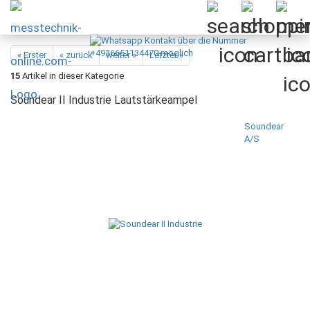
« Erster
« zurück
weiter »
Letzter »
15
Artikel in dieser Kategorie
Soundear II Industrie Lautstärkeampel
Soundear
A/S