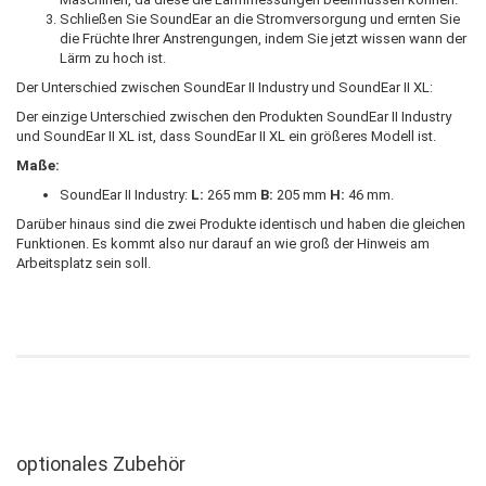
Schließen Sie SoundEar an die Stromversorgung und ernten Sie
die Früchte Ihrer Anstrengungen, indem Sie jetzt wissen wann der
Lärm zu hoch ist.
Der Unterschied zwischen SoundEar II Industry und SoundEar II XL:
Der einzige Unterschied zwischen den Produkten SoundEar II Industry
und SoundEar II XL ist, dass SoundEar II XL ein größeres Modell ist.
Maße:
SoundEar II Industry:
L:
265 mm
B:
205 mm
H:
46 mm.
Darüber hinaus sind die zwei Produkte identisch und haben die gleichen
Funktionen. Es kommt also nur darauf an wie groß der Hinweis am
Arbeitsplatz sein soll.
optionales Zubehör