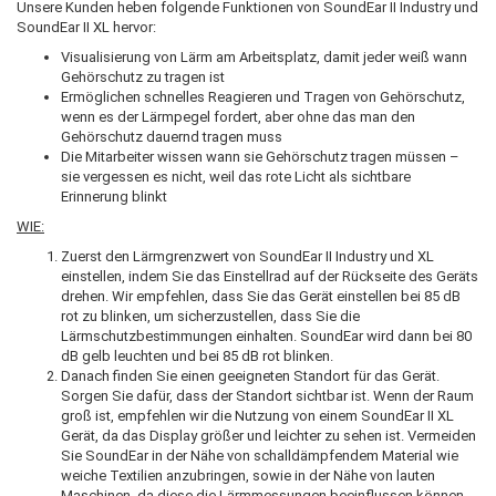
Unsere Kunden heben folgende Funktionen von SoundEar II Industry und
SoundEar II XL hervor:
Visualisierung von Lärm am Arbeitsplatz, damit jeder weiß wann
Gehörschutz zu tragen ist
Ermöglichen schnelles Reagieren und Tragen von Gehörschutz,
wenn es der Lärmpegel fordert, aber ohne das man den
Gehörschutz dauernd tragen muss
Die Mitarbeiter wissen wann sie Gehörschutz tragen müssen –
sie vergessen es nicht, weil das rote Licht als sichtbare
Erinnerung blinkt
WIE:
Zuerst den Lärmgrenzwert von SoundEar II Industry und XL
einstellen, indem Sie das Einstellrad auf der Rückseite des Geräts
drehen. Wir empfehlen, dass Sie das Gerät einstellen bei 85 dB
rot zu blinken, um sicherzustellen, dass Sie die
Lärmschutzbestimmungen einhalten. SoundEar wird dann bei 80
dB gelb leuchten und bei 85 dB rot blinken.
Danach finden Sie einen geeigneten Standort für das Gerät.
Sorgen Sie dafür, dass der Standort sichtbar ist. Wenn der Raum
groß ist, empfehlen wir die Nutzung von einem SoundEar II XL
Gerät, da das Display größer und leichter zu sehen ist. Vermeiden
Sie SoundEar in der Nähe von schalldämpfendem Material wie
weiche Textilien anzubringen, sowie in der Nähe von lauten
Maschinen, da diese die Lärmmessungen beeinflussen können.