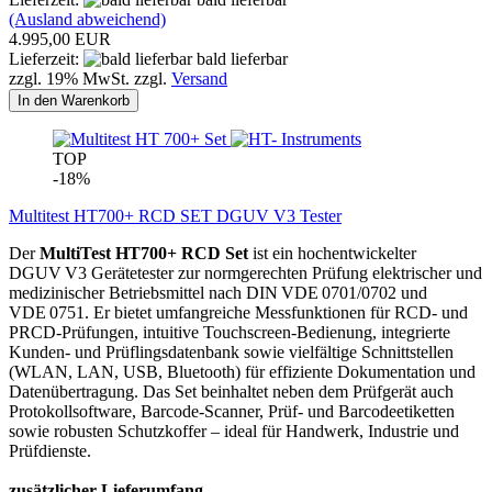
(Ausland abweichend)
4.995,00 EUR
Lieferzeit:
bald lieferbar
zzgl. 19% MwSt. zzgl.
Versand
In den Warenkorb
TOP
-18%
Multitest HT700+ RCD SET DGUV V3 Tester
Der
MultiTest HT700+ RCD Set
ist ein hochentwickelter
DGUV V3 Gerätetester zur normgerechten Prüfung elektrischer und
medizinischer Betriebsmittel nach DIN VDE 0701/0702 und
VDE 0751. Er bietet umfangreiche Messfunktionen für RCD‑ und
PRCD‑Prüfungen, intuitive Touchscreen‑Bedienung, integrierte
Kunden‑ und Prüflingsdatenbank sowie vielfältige Schnittstellen
(WLAN, LAN, USB, Bluetooth) für effiziente Dokumentation und
Datenübertragung. Das Set beinhaltet neben dem Prüfgerät auch
Protokollsoftware, Barcode‑Scanner, Prüf‑ und Barcodeetiketten
sowie robusten Schutzkoffer – ideal für Handwerk, Industrie und
Prüfdienste.
zusätzlicher Lieferumfang