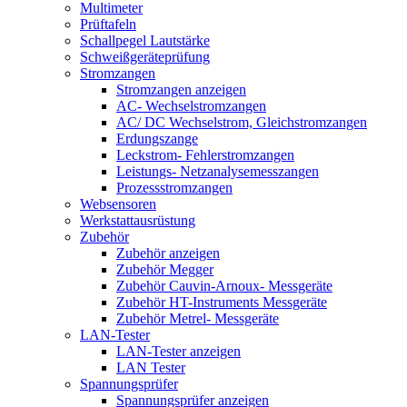
Multimeter
Prüftafeln
Schallpegel Lautstärke
Schweißgeräteprüfung
Stromzangen
Stromzangen anzeigen
AC- Wechselstromzangen
AC/ DC Wechselstrom, Gleichstromzangen
Erdungszange
Leckstrom- Fehlerstromzangen
Leistungs- Netzanalysemesszangen
Prozessstromzangen
Websensoren
Werkstattausrüstung
Zubehör
Zubehör anzeigen
Zubehör Megger
Zubehör Cauvin-Arnoux- Messgeräte
Zubehör HT-Instruments Messgeräte
Zubehör Metrel- Messgeräte
LAN-Tester
LAN-Tester anzeigen
LAN Tester
Spannungsprüfer
Spannungsprüfer anzeigen