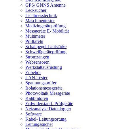
GPS/ GNNS Antenne
Lecksucher
Lichtmesstechnik
Maschinentester
Medizingeräteprüfung
Messgeräte E- Mobilität
Multimeter
Prüftafeln
Schallpegel Lautstärke
Schweißgeräteprüfung
Stromzangen
Websensoren
Werkstattausrüstung
Zubehör
LAN-Tester
Spannungsprüfer
Isolationsmessgeräte
Photovoltaik Messgeräte
Kalibratoren
Erdwiderstand- Prüfgeräte
Netzanalyse Datenlogger
Software
Kabel- Leitungsortung
Leitungssucher