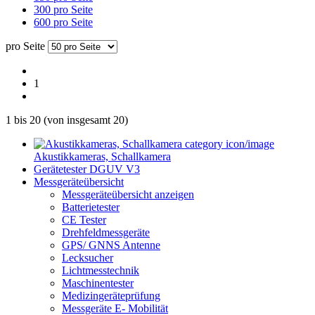
300 pro Seite
600 pro Seite
pro Seite
1
1
bis
20
(von insgesamt
20
)
Akustikkameras, Schallkamera
Gerätetester DGUV V3
Messgeräteübersicht
Messgeräteübersicht anzeigen
Batterietester
CE Tester
Drehfeldmessgeräte
GPS/ GNNS Antenne
Lecksucher
Lichtmesstechnik
Maschinentester
Medizingeräteprüfung
Messgeräte E- Mobilität