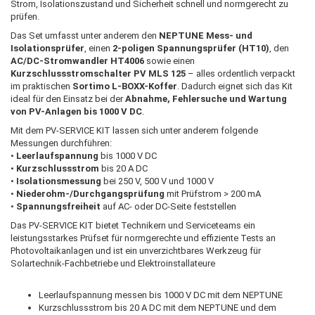
Strom, Isolationszustand und Sicherheit schnell und normgerecht zu
prüfen.
Das Set umfasst unter anderem den
NEPTUNE Mess- und
Isolationsprüfer
, einen
2-poligen Spannungsprüfer (HT10)
, den
AC/DC-Stromwandler HT4006
sowie einen
Kurzschlussstromschalter PV MLS 125
– alles ordentlich verpackt
im praktischen
Sortimo L-BOXX-Koffer
. Dadurch eignet sich das Kit
ideal für den Einsatz bei der
Abnahme, Fehlersuche und Wartung
von PV-Anlagen bis 1000 V DC
.
Mit dem PV-SERVICE KIT lassen sich unter anderem folgende
Messungen durchführen:
•
Leerlaufspannung
bis 1000 V DC
•
Kurzschlussstrom
bis 20 A DC
•
Isolationsmessung
bei 250 V, 500 V und 1000 V
•
Niederohm-/Durchgangsprüfung
mit Prüfstrom > 200 mA
•
Spannungsfreiheit
auf AC- oder DC-Seite feststellen
Das PV-SERVICE KIT bietet Technikern und Serviceteams ein
leistungsstarkes Prüfset für normgerechte und effiziente Tests an
Photovoltaikanlagen und ist ein unverzichtbares Werkzeug für
Solartechnik-Fachbetriebe und Elektroinstallateure
Leerlaufspannung messen bis 1000 V DC mit dem NEPTUNE
Kurzschlussstrom bis 20 A DC mit dem NEPTUNE und dem