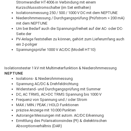
Stromwandler HT4006 in Verbindung mit einem
Kurzschlussstromschalter (im Set enthalten)
Isolationsmessung 250 / 500 / 1000 V DC mit dem NEPTUNE
Niederohmmessung / Durchgangsprüfung (Prüfstrom > 200 mA)
mit dem NEPTUNE
Um bei Bedarf auch die Spannungsfreiheit auf der AC- oder DC-
Seite der
PV-Anlage feststellen zu können, gehört zum Lieferumfang auch
ein 2-poliger
Spannungsprüfer 1000 V AC/DC (Modell HT10)
Isolationstester 1 kV mit Multimeterfunktion & Niederohmmessung
NEPTUNE
Isolations- & Niederohmmessung
Spannung AC/DC & Drehfeldrichtung
Widerstand- und Durchgangsprüfung mit Summer
DC, AC TRMS, AC+DC TRMS Spannung bis 1000 V
Frequenz von Spannung und / oder Strom
MAX / MIN / PEAK / HOLD Funktionen
präzise Anzeige mit 10.000 Punkten
Autorange Messungen mit autom. AC/DC Erkennung
Ermittlung des Polarisationsindex (PI) & dielektrischen
Absorptionverhältnis (DAR)