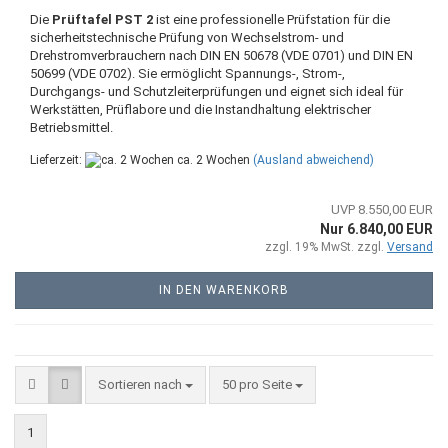
Die
Prüftafel PST 2
ist eine professionelle Prüfstation für die
sicherheitstechnische Prüfung von Wechselstrom- und
Drehstromverbrauchern nach DIN EN 50678 (VDE 0701) und DIN EN
50699 (VDE 0702). Sie ermöglicht Spannungs-, Strom-,
Durchgangs- und Schutzleiterprüfungen und eignet sich ideal für
Werkstätten, Prüflabore und die Instandhaltung elektrischer
Betriebsmittel.
Lieferzeit:
ca. 2 Wochen
(Ausland abweichend)
UVP 8.550,00 EUR
Nur 6.840,00 EUR
zzgl. 19% MwSt. zzgl.
Versand
IN DEN WARENKORB
Sortieren nach
pro Seite
Sortieren nach
50 pro Seite
1