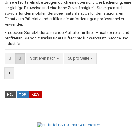
Unsere Prüftafeln überzeugen durch eine übersichtliche Bedienung, eine
langlebige Bauweise und eine hohe Zuverlässigkeit. Sie eignen sich
sowohl für den mobilen Serviceeinsatz als auch für den stationären
Einsatz am Prüfplatz und erfüllen die Anforderungen professioneller
Anwender.
Entdecken Sie jetzt die passende Prüftafel für Ihren Einsatzbereich und
profitieren Sie von zuverlässiger Prüftechnik für Werkstatt, Service und
Industrie.
Sortieren nach
pro Seite
Sortieren nach
50 pro Seite
1
NEU
TOP
-22%