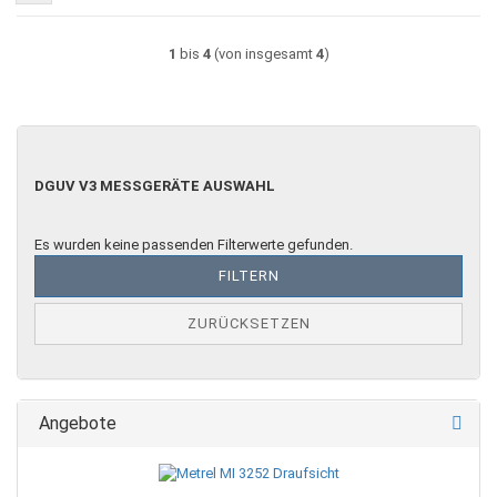
1
bis
4
(von insgesamt
4
)
DGUV
DGUV V3 MESSGERÄTE AUSWAHL
V3
MESSGERÄTE
AUSWAHL
Es wurden keine passenden Filterwerte gefunden.
FILTERN
ZURÜCKSETZEN
Angebote