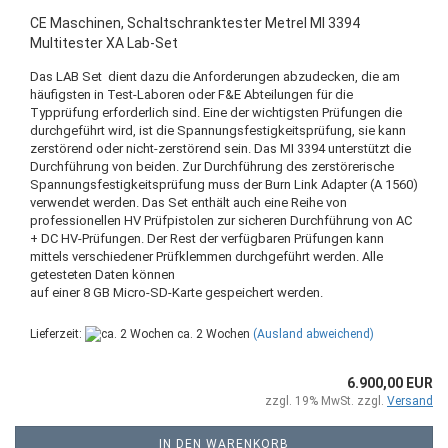
CE Maschinen, Schaltschranktester Metrel MI 3394
Multitester XA Lab-Set
Das LAB Set dient dazu die Anforderungen abzudecken, die am
häufigsten in Test-Laboren oder F&E Abteilungen für die
Typprüfung erforderlich sind. Eine der wichtigsten Prüfungen die
durchgeführt wird, ist die Spannungsfestigkeitsprüfung, sie kann
zerstörend oder nicht-zerstörend sein. Das MI 3394 unterstützt die
Durchführung von beiden. Zur Durchführung des zerstörerische
Spannungsfestigkeitsprüfung muss der Burn Link Adapter (A 1560)
verwendet werden. Das Set enthält auch eine Reihe von
professionellen HV Prüfpistolen zur sicheren Durchführung von AC
+ DC HV-Prüfungen. Der Rest der verfügbaren Prüfungen kann
mittels verschiedener Prüfklemmen durchgeführt werden. Alle
getesteten Daten können
auf einer 8 GB Micro-SD-Karte gespeichert werden.
Lieferzeit:
ca. 2 Wochen
(Ausland abweichend)
6.900,00 EUR
zzgl. 19% MwSt. zzgl.
Versand
IN DEN WARENKORB