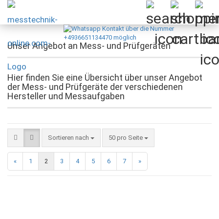
Unser Angebot an Mess- und Prüfgeräten
Hier finden Sie eine Übersicht über unser Angebot
der Mess- und Prüfgeräte der verschiedenen
Hersteller und Messaufgaben
Sortieren nach
pro Seite
Sortieren nach
50 pro Seite
«
1
2
3
4
5
6
7
»