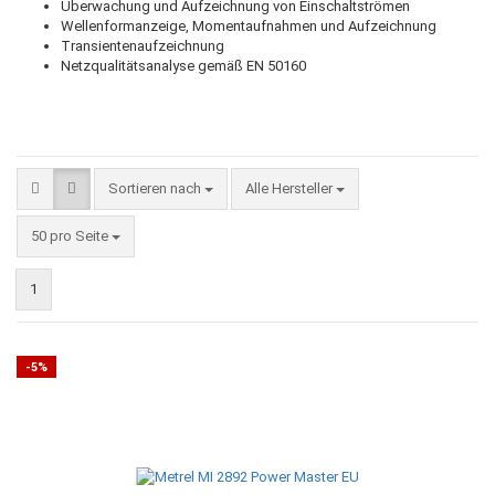
Überwachung und Aufzeichnung von Einschaltströmen
Wellenformanzeige, Momentaufnahmen und Aufzeichnung
Transientenaufzeichnung
Netzqualitätsanalyse gemäß EN 50160
Sortieren nach
Sortieren nach
Alle Hersteller
pro Seite
50 pro Seite
1
-5%