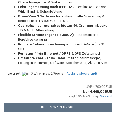
Oberschwingungen & Wellenformen
Leistungsmessung nach IEEE 1459
– exakte Analyse von
Wirk-, Blind- & Scheinleistung
PowerView 3 Software
für professionelle Auswertung &
Berichte nach EN 50160 / IEEE 519
Oberschwingungsanalyse bis zur 50. Ordnung
, inklusive
TDD- & THD-Bewertung
Flexible Stromzangen (bis 3000 A)
– automatische
Bereichserkennung
Robuste Datenaufzeichnung
auf microSD-Karte (bis 32
GB)
Fernzugriff via Ethernet / GPRS
& GPS-Zeitstempel
Umfangreiches Set im Lieferumfang
: Stromzangen,
Leitungen, Klemmen, Software, Speicherkarte, Akkus u. v. m.
Lieferzeit:
ca. 2 Wochen
(Ausland abweichend)
UVP 4.700,00 EUR
Nur 4.465,00 EUR
zzgl. 19% MwSt. zzgl.
Versand
IN DEN WARENKORB