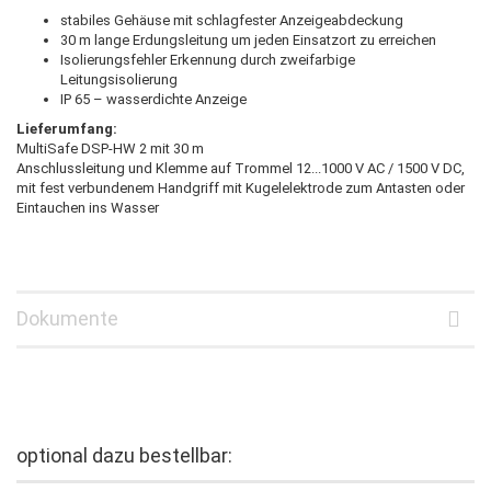
stabiles Gehäuse mit schlagfester Anzeigeabdeckung
30 m lange Erdungsleitung um jeden Einsatzort zu erreichen
Isolierungsfehler Erkennung durch zweifarbige
Leitungsisolierung
IP 65 – wasserdichte Anzeige
Lieferumfang:
MultiSafe DSP-HW 2 mit 30 m
Anschlussleitung und Klemme auf Trommel 12...1000 V AC / 1500 V DC,
mit fest verbundenem Handgriff mit Kugelelektrode zum Antasten oder
Eintauchen ins Wasser
Dokumente
optional dazu bestellbar: