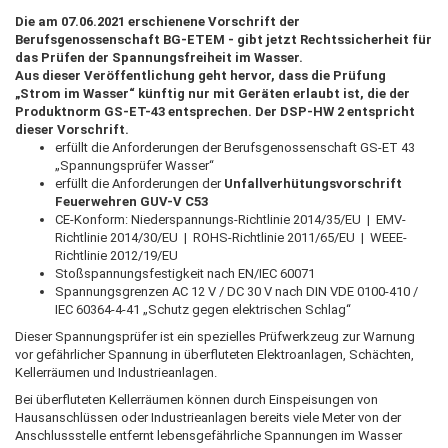
Die am 07.06.2021 erschienene Vorschrift der
Berufsgenossenschaft BG-ETEM - gibt jetzt Rechtssicherheit für
das Prüfen der Spannungsfreiheit im Wasser.
Aus dieser Veröffentlichung geht hervor, dass die Prüfung
„Strom im Wasser“ künftig nur mit Geräten erlaubt ist, die der
Produktnorm GS-ET-43 entsprechen. Der DSP-HW 2 entspricht
dieser Vorschrift.
erfüllt die Anforderungen der Berufsgenossenschaft GS-ET 43
„Spannungsprüfer Wasser“
erfüllt die Anforderungen der
Unfallverhütungsvorschrift
Feuerwehren GUV-V C53
CE-Konform: Niederspannungs-Richtlinie 2014/35/EU | EMV-
Richtlinie 2014/30/EU | ROHS-Richtlinie 2011/65/EU | WEEE-
Richtlinie 2012/19/EU
Stoßspannungsfestigkeit nach EN/IEC 60071
Spannungsgrenzen AC 12 V / DC 30 V nach DIN VDE 0100-410 /
IEC 60364-4-41 „Schutz gegen elektrischen Schlag“
Dieser Spannungsprüfer ist ein spezielles Prüfwerkzeug zur Warnung
vor gefährlicher Spannung in überfluteten Elektroanlagen, Schächten,
Kellerräumen und Industrieanlagen.
Bei überfluteten Kellerräumen können durch Einspeisungen von
Hausanschlüssen oder Industrieanlagen bereits viele Meter von der
Anschlussstelle entfernt lebensgefährliche Spannungen im Wasser