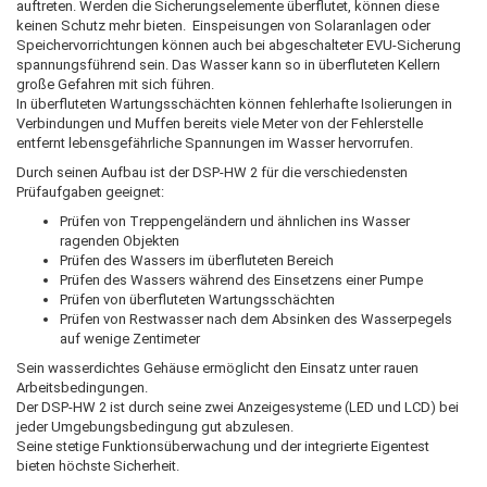
auftreten. Werden die Sicherungselemente überflutet, können diese
keinen Schutz mehr bieten. Einspeisungen von Solaranlagen oder
Speichervorrichtungen können auch bei abgeschalteter EVU-Sicherung
spannungsführend sein. Das Wasser kann so in überfluteten Kellern
große Gefahren mit sich führen.
In überfluteten Wartungsschächten können fehlerhafte Isolierungen in
Verbindungen und Muffen bereits viele Meter von der Fehlerstelle
entfernt lebensgefährliche Spannungen im Wasser hervorrufen.
Durch seinen Aufbau ist der DSP-HW 2 für die verschiedensten
Prüfaufgaben geeignet:
Prüfen von Treppengeländern und ähnlichen ins Wasser
ragenden Objekten
Prüfen des Wassers im überfluteten Bereich
Prüfen des Wassers während des Einsetzens einer Pumpe
Prüfen von überfluteten Wartungsschächten
Prüfen von Restwasser nach dem Absinken des Wasserpegels
auf wenige Zentimeter
Sein wasserdichtes Gehäuse ermöglicht den Einsatz unter rauen
Arbeitsbedingungen.
Der DSP-HW 2 ist durch seine zwei Anzeigesysteme (LED und LCD) bei
jeder Umgebungsbedingung gut abzulesen.
Seine stetige Funktionsüberwachung und der integrierte Eigentest
bieten höchste Sicherheit.