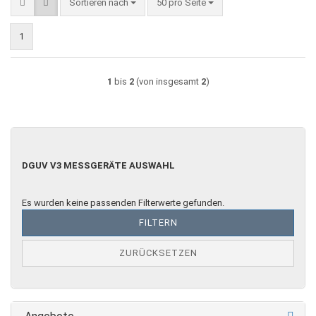
Sortieren nach
pro Seite
Sortieren nach
50 pro Seite
1
1
bis
2
(von insgesamt
2
)
DGUV
DGUV V3 MESSGERÄTE AUSWAHL
V3
MESSGERÄTE
AUSWAHL
Es wurden keine passenden Filterwerte gefunden.
FILTERN
ZURÜCKSETZEN