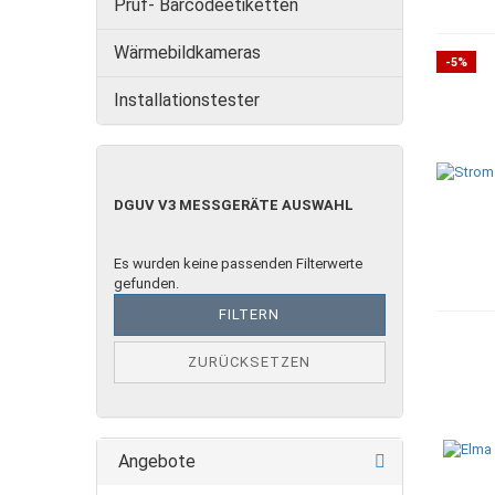
Prüf- Barcodeetiketten
Wärmebildkameras
-5%
Installationstester
DGUV
DGUV V3 MESSGERÄTE AUSWAHL
V3
MESSGERÄTE
AUSWAHL
Es wurden keine passenden Filterwerte
gefunden.
FILTERN
ZURÜCKSETZEN
Angebote