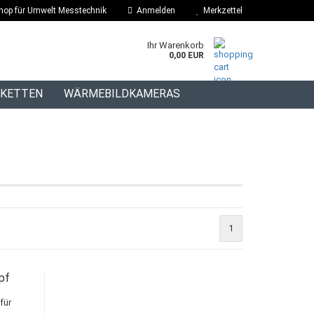
hop für Umwelt Messtechnik
Anmelden
Merkzettel
Ihr Warenkorb
0,00 EUR
IKETTEN
WÄRMEBILDKAMERAS
BLOG
1
pf
für