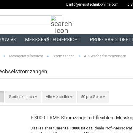
info@messtechnik-online.com
S
Suche...
GUV V3
MESSGERÄTEÜBERSICHT
PRÜF- BARCODEET
»
»
»
Messgeräteübersicht
Stromzangen
AC- Wechselstromzangen
echselstromzangen
Sortieren nach
pro Seite
Sortieren nach
Alle Hersteller
50 pro Seite
F 3000 TRMS Stromzange mit flexiblem Messko
Das
HT Instruments F3000
ist das ideale Profi-Messgerät 