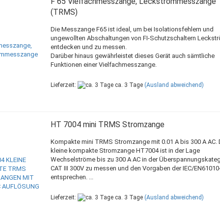
F 65 Vielfachmesszange, Leckstrommesszange
(TRMS)
Die Messzange F65 ist ideal, um bei Isolationsfehlern und
ungewollten Abschaltungen von FI-Schutzschaltern Leckst
entdecken und zu messen.
Darüber hinaus gewährleistet dieses Gerät auch sämtliche
Funktionen einer Vielfachmesszange.
Lieferzeit:
ca. 3 Tage
(Ausland abweichend)
HT 7004 mini TRMS Stromzange
Kompakte mini TRMS Stromzange mit 0.01 A bis 300 A AC. 
kleine kompakte Stromzange HT7004 ist in der Lage
Wechselströme bis zu 300 A AC in der Überspannungskateg
CAT III 300V zu messen und den Vorgaben der IEC/EN61010
entsprechen. ...
Lieferzeit:
ca. 3 Tage
(Ausland abweichend)