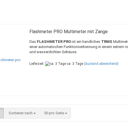
Flashmeter PRO Multimeter mit Zange
Das
FLASHMETER PRO
ist ein handliches
TRMS
Multimete
einer automatischen Funktionserkennung in einem extrem r
und wasserdichten Gehäuse.
Lieferzeit:
ca. 3 Tage
(Ausland abweichend)
Sortieren nach
pro Seite
Sortieren nach
50 pro Seite