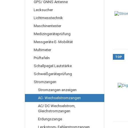
GPS/ GNNS Antenne
Lecksucher
Lichtmesstechnik
Maschinentester
Medizingeräteprüfung
Messgeräte E- Mobilität
Multimeter
TOP
Prüftafeln
Schallpegel Lautstärke
Schweißgeräteprüfung
Stromzangen
Stromzangen anzeigen
AC- Wechselstromzangen
AC/ DC Wechselstrom,
Gleichstromzangen
Erdungszange
Leckstrom- Fehlerstromzangen