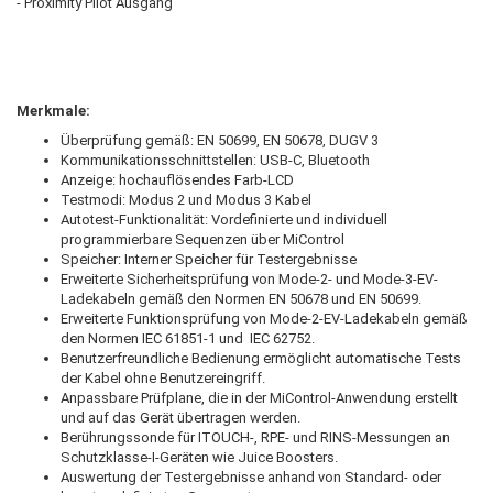
- Proximity Pilot Ausgang
Merkmale:
Überprüfung gemäß: EN 50699, EN 50678, DUGV 3
Kommunikationsschnittstellen: USB-C, Bluetooth
Anzeige: hochauflösendes Farb-LCD
Testmodi: Modus 2 und Modus 3 Kabel
Autotest-Funktionalität: Vordefinierte und individuell
programmierbare Sequenzen über MiControl
Speicher: Interner Speicher für Testergebnisse
Erweiterte Sicherheitsprüfung von Mode-2- und Mode-3-EV-
Ladekabeln gemäß den Normen EN 50678 und EN 50699.
Erweiterte Funktionsprüfung von Mode-2-EV-Ladekabeln gemäß
den Normen IEC 61851-1 und IEC 62752.
Benutzerfreundliche Bedienung ermöglicht automatische Tests
der Kabel ohne Benutzereingriff.
Anpassbare Prüfplane, die in der MiControl-Anwendung erstellt
und auf das Gerät übertragen werden.
Berührungssonde für ITOUCH-, RPE- und RINS-Messungen an
Schutzklasse-I-Geräten wie Juice Boosters.
Auswertung der Testergebnisse anhand von Standard- oder