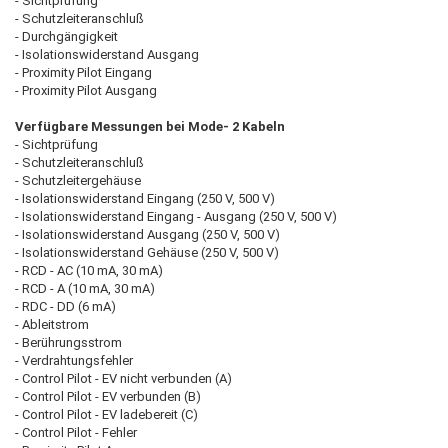
- Sichtprüfung
- Schutzleiteranschluß
- Durchgängigkeit
- Isolationswiderstand Ausgang
- Proximity Pilot Eingang
- Proximity Pilot Ausgang
Verfügbare Messungen bei Mode- 2 Kabeln
- Sichtprüfung
- Schutzleiteranschluß
- Schutzleitergehäuse
- Isolationswiderstand Eingang (250 V, 500 V)
- Isolationswiderstand Eingang - Ausgang (250 V, 500 V)
- Isolationswiderstand Ausgang (250 V, 500 V)
- Isolationswiderstand Gehäuse (250 V, 500 V)
- RCD - AC (10 mA, 30 mA)
- RCD - A (10 mA, 30 mA)
- RDC - DD (6 mA)
- Ableitstrom
- Berührungsstrom
- Verdrahtungsfehler
- Control Pilot - EV nicht verbunden (A)
- Control Pilot - EV verbunden (B)
- Control Pilot - EV ladebereit (C)
- Control Pilot - Fehler