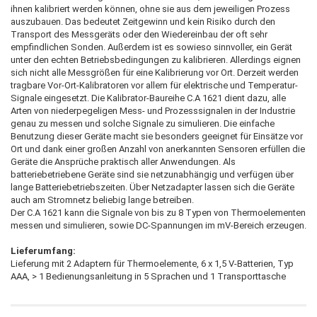
ihnen kalibriert werden können, ohne sie aus dem jeweiligen Prozess
auszubauen. Das bedeutet Zeitgewinn und kein Risiko durch den
Transport des Messgeräts oder den Wiedereinbau der oft sehr
empfindlichen Sonden. Außerdem ist es sowieso sinnvoller, ein Gerät
unter den echten Betriebsbedingungen zu kalibrieren. Allerdings eignen
sich nicht alle Messgrößen für eine Kalibrierung vor Ort. Derzeit werden
tragbare Vor-Ort-Kalibratoren vor allem für elektrische und Temperatur-
Signale eingesetzt. Die Kalibrator-Baureihe C.A 1621 dient dazu, alle
Arten von niederpegeligen Mess- und Prozesssignalen in der Industrie
genau zu messen und solche Signale zu simulieren. Die einfache
Benutzung dieser Geräte macht sie besonders geeignet für Einsätze vor
Ort und dank einer großen Anzahl von anerkannten Sensoren erfüllen die
Geräte die Ansprüche praktisch aller Anwendungen. Als
batteriebetriebene Geräte sind sie netzunabhängig und verfügen über
lange Batteriebetriebszeiten. Über Netzadapter lassen sich die Geräte
auch am Stromnetz beliebig lange betreiben.
Der C.A 1621 kann die Signale von bis zu 8 Typen von Thermoelementen
messen und simulieren, sowie DC-Spannungen im mV-Bereich erzeugen.
Lieferumfang:
Lieferung mit 2 Adaptern für Thermoelemente, 6 x 1,5 V-Batterien, Typ
AAA, > 1 Bedienungsanleitung in 5 Sprachen und 1 Transporttasche