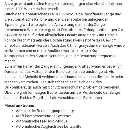
Anzeige wird unter allen Helligkeitsbedingungen eine Ablesbarkeit aus
einem 180°-Winkel sichergestellt.
Durch den automatischen Pre-HOLD-Modus bei geöffneter Zange und
die automatische Kalibrierung der Eisenspalte bei anliegender
Spannung wird eine optimale Auswertung der mit der Zange
gemessenen Werte sichergestellt.Die robusten Erdungsprüfzangen C.A
6417 ist speziell für den alltäglichen Einsatz ausgelegt. Zum Beispiel
konnte durch magnetische Hochleistungswerksstoffe das Gewicht
erheblich reduziert werden. Auch das Öffnungssystem der Zange wurde
vollkommen erneuert; der Auslöser wurde mit einem Kraft
kompensierenden System versehen, das die Benutzung bequemer
macht.
Zum offen Halten der Zange ist nur geringer Kraftaufwand erforderlich.
Dadurch ist das Halten für den Benutzer nicht so anstrengend. Als
zusätzliche Sicherheit verhindert ein Handschutz, dass die Hände beim
Messen verrutschen. Der Drehschalter lässt sich dank des
Silikonüberzugs auch mit Schutzhandschuhen problemlos bedienen.
Über die großformatigen Bedientasten auf der Vorderseite der Zange
hat man direkten Zugriff auf die verschiedenen Funktionen.
Messfunktionen:
Anzeige der Berührungsspannung*
Kraft kompensierendes System*
Automatische Pre-Hold-Modus
Automatischer Abgleich des Luftspalts