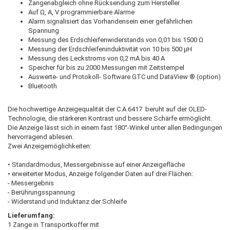
Zangenabgleich ohne Rücksendung zum Hersteller
Auf Ω, A, V programmierbare Alarme
Alarm signalisiert das Vorhandensein einer gefährlichen
Spannung
Messung des Erdschleifenwiderstands von 0,01 bis 1500 Ω
Messung der Erdschleifeninduktivität von 10 bis 500 µH
Messung des Leckstroms von 0,2 mA bis 40 A
Speicher für bis zu 2000 Messungen mit Zeitstempel
Auswerte- und Protokoll- Software GTC und DataView ® (option)
Bluetooth
Die hochwertige Anzeigequalität der C.A 6417 beruht auf der OLED-
Technologie, die stärkeren Kontrast und bessere Schärfe ermöglicht.
Die Anzeige lässt sich in einem fast 180°-Winkel unter allen Bedingungen
hervorragend ablesen.
Zwei Anzeigemöglichkeiten:
• Standardmodus, Messergebnisse auf einer Anzeigefläche
• erweiterter Modus, Anzeige folgender Daten auf drei Flächen:
- Messergebnis
- Berührungsspannung
- Widerstand und Induktanz der Schleife
Lieferumfang:
1 Zange in Transportkoffer mit