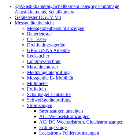
Akustikkameras, Schallkamera
Gerätetester DGUV V3
Messgeräteübersicht
Messgeräteübersicht anzeigen
Batterietester
CE Tester
Drehfeldmessgeräte
GPS/ GNNS Antenne
Lecksucher
Lichtmesstechnik
Maschinentester
Medizingeräteprüfung
Messgeräte E- Mobilität
Multimeter
Prüftafeln
Schallpegel Lautstärke
Schweißgeräteprüfung
Stromzangen
Stromzangen anzeigen
AC- Wechselstromzangen
AC/ DC Wechselstrom, Gleichstromzangen
Erdungszange
Leckstrom- Fehlerstromzangen