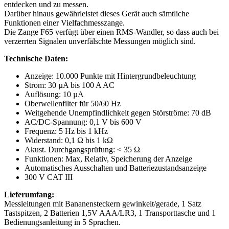
entdecken und zu messen.
Darüber hinaus gewährleistet dieses Gerät auch sämtliche
Funktionen einer Vielfachmesszange.
Die Zange F65 verfügt über einen RMS-Wandler, so dass auch bei
verzerrten Signalen unverfälschte Messungen möglich sind.
Technische Daten:
Anzeige: 10.000 Punkte mit Hintergrundbeleuchtung
Strom: 30 µA bis 100 A AC
Auflösung: 10 µA
Oberwellenfilter für 50/60 Hz
Weitgehende Unempfindlichkeit gegen Störströme: 70 dB
AC/DC-Spannung: 0,1 V bis 600 V
Frequenz: 5 Hz bis 1 kHz
Widerstand: 0,1 Ω bis 1 kΩ
Akust. Durchgangsprüfung: < 35 Ω
Funktionen: Max, Relativ, Speicherung der Anzeige
Automatisches Ausschalten und Batteriezustandsanzeige
300 V CAT III
Lieferumfang:
Messleitungen mit Bananensteckern gewinkelt/gerade, 1 Satz
Tastspitzen, 2 Batterien 1,5V AAA/LR3, 1 Transporttasche und 1
Bedienungsanleitung in 5 Sprachen.