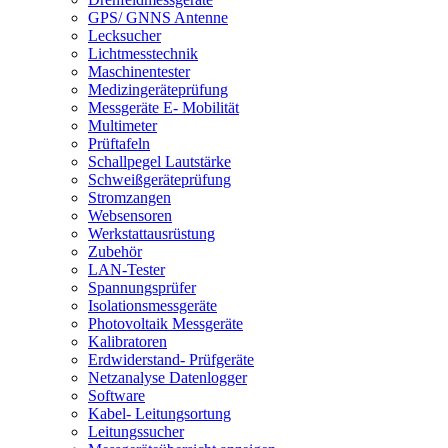
GPS/ GNNS Antenne
Lecksucher
Lichtmesstechnik
Maschinentester
Medizingeräteprüfung
Messgeräte E- Mobilität
Multimeter
Prüftafeln
Schallpegel Lautstärke
Schweißgeräteprüfung
Stromzangen
Websensoren
Werkstattausrüstung
Zubehör
LAN-Tester
Spannungsprüfer
Isolationsmessgeräte
Photovoltaik Messgeräte
Kalibratoren
Erdwiderstand- Prüfgeräte
Netzanalyse Datenlogger
Software
Kabel- Leitungsortung
Leitungssucher