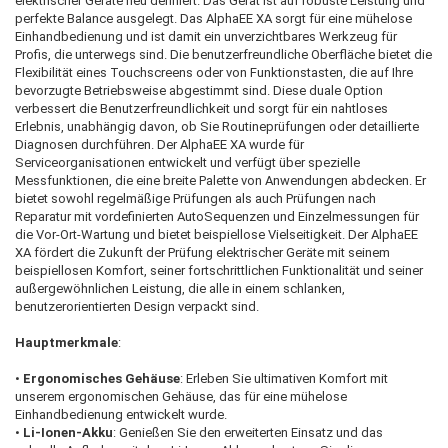
elektrischer Geräte neu definiert. Das Gerät ist auf robuste Leistung und
perfekte Balance ausgelegt. Das AlphaEE XA sorgt für eine mühelose
Einhandbedienung und ist damit ein unverzichtbares Werkzeug für
Profis, die unterwegs sind. Die benutzerfreundliche Oberfläche bietet die
Flexibilität eines Touchscreens oder von Funktionstasten, die auf Ihre
bevorzugte Betriebsweise abgestimmt sind. Diese duale Option
verbessert die Benutzerfreundlichkeit und sorgt für ein nahtloses
Erlebnis, unabhängig davon, ob Sie Routineprüfungen oder detaillierte
Diagnosen durchführen. Der AlphaEE XA wurde für
Serviceorganisationen entwickelt und verfügt über spezielle
Messfunktionen, die eine breite Palette von Anwendungen abdecken. Er
bietet sowohl regelmäßige Prüfungen als auch Prüfungen nach
Reparatur mit vordefinierten AutoSequenzen und Einzelmessungen für
die Vor-Ort-Wartung und bietet beispiellose Vielseitigkeit. Der AlphaEE
XA fördert die Zukunft der Prüfung elektrischer Geräte mit seinem
beispiellosen Komfort, seiner fortschrittlichen Funktionalität und seiner
außergewöhnlichen Leistung, die alle in einem schlanken,
benutzerorientierten Design verpackt sind.
Hauptmerkmale
:
•
Ergonomisches Gehäuse
: Erleben Sie ultimativen Komfort mit
unserem ergonomischen Gehäuse, das für eine mühelose
Einhandbedienung entwickelt wurde.
•
Li-Ionen-Akku
: Genießen Sie den erweiterten Einsatz und das