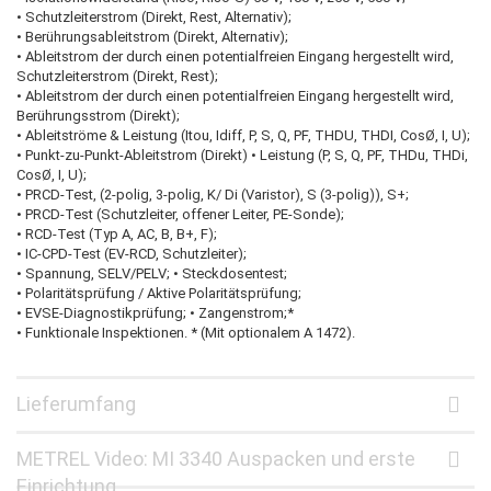
• Schutzleiterstrom (Direkt, Rest, Alternativ);
• Berührungsableitstrom (Direkt, Alternativ);
• Ableitstrom der durch einen potentialfreien Eingang hergestellt wird,
Schutzleiterstrom (Direkt, Rest);
• Ableitstrom der durch einen potentialfreien Eingang hergestellt wird,
Berührungsstrom (Direkt);
• Ableitströme & Leistung (Itou, Idiff, P, S, Q, PF, THDU, THDI, CosØ, I, U);
• Punkt-zu-Punkt-Ableitstrom (Direkt) • Leistung (P, S, Q, PF, THDu, THDi,
CosØ, I, U);
• PRCD-Test, (2-polig, 3-polig, K/ Di (Varistor), S (3-polig)), S+;
• PRCD-Test (Schutzleiter, offener Leiter, PE-Sonde);
• RCD-Test (Typ A, AC, B, B+, F);
• IC-CPD-Test (EV-RCD, Schutzleiter);
• Spannung, SELV/PELV; • Steckdosentest;
• Polaritätsprüfung / Aktive Polaritätsprüfung;
• EVSE-Diagnostikprüfung; • Zangenstrom;*
• Funktionale Inspektionen. * (Mit optionalem A 1472).
Lieferumfang
METREL Video: MI 3340 Auspacken und erste
Einrichtung