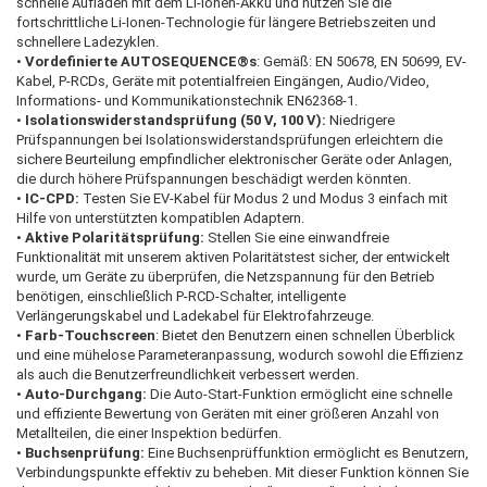
schnelle Aufladen mit dem Li-Ionen-Akku und nutzen Sie die
fortschrittliche Li-Ionen-Technologie für längere Betriebszeiten und
schnellere Ladezyklen.
•
Vordefinierte AUTOSEQUENCE®s
: Gemäß: EN 50678, EN 50699, EV-
Kabel, P-RCDs, Geräte mit potentialfreien Eingängen, Audio/Video,
Informations- und Kommunikationstechnik EN62368-1.
•
Isolationswiderstandsprüfung (50 V, 100 V):
Niedrigere
Prüfspannungen bei Isolationswiderstandsprüfungen erleichtern die
sichere Beurteilung empfindlicher elektronischer Geräte oder Anlagen,
die durch höhere Prüfspannungen beschädigt werden könnten.
•
IC-CPD:
Testen Sie EV-Kabel für Modus 2 und Modus 3 einfach mit
Hilfe von unterstützten kompatiblen Adaptern.
•
Aktive Polaritätsprüfung:
Stellen Sie eine einwandfreie
Funktionalität mit unserem aktiven Polaritätstest sicher, der entwickelt
wurde, um Geräte zu überprüfen, die Netzspannung für den Betrieb
benötigen, einschließlich P-RCD-Schalter, intelligente
Verlängerungskabel und Ladekabel für Elektrofahrzeuge.
•
Farb-Touchscreen
: Bietet den Benutzern einen schnellen Überblick
und eine mühelose Parameteranpassung, wodurch sowohl die Effizienz
als auch die Benutzerfreundlichkeit verbessert werden.
•
Auto-Durchgang:
Die Auto-Start-Funktion ermöglicht eine schnelle
und effiziente Bewertung von Geräten mit einer größeren Anzahl von
Metallteilen, die einer Inspektion bedürfen.
•
Buchsenprüfung:
Eine Buchsenprüffunktion ermöglicht es Benutzern,
Verbindungspunkte effektiv zu beheben. Mit dieser Funktion können Sie