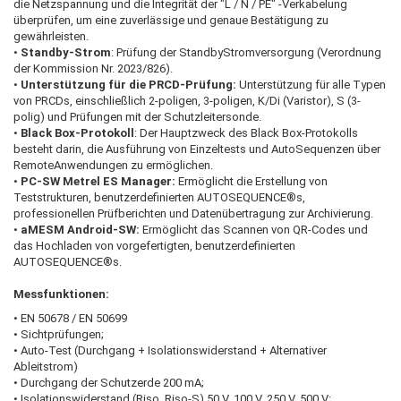
die Netzspannung und die Integrität der "L / N / PE" -Verkabelung
überprüfen, um eine zuverlässige und genaue Bestätigung zu
gewährleisten.
•
Standby-Strom
: Prüfung der StandbyStromversorgung (Verordnung
der Kommission Nr. 2023/826).
•
Unterstützung für die PRCD-Prüfung:
Unterstützung für alle Typen
von PRCDs, einschließlich 2-poligen, 3-poligen, K/Di (Varistor), S (3-
polig) und Prüfungen mit der Schutzleitersonde.
•
Black Box-Protokoll
: Der Hauptzweck des Black Box-Protokolls
besteht darin, die Ausführung von Einzeltests und AutoSequenzen über
RemoteAnwendungen zu ermöglichen.
•
PC-SW Metrel ES Manager:
Ermöglicht die Erstellung von
Teststrukturen, benutzerdefinierten AUTOSEQUENCE®s,
professionellen Prüfberichten und Datenübertragung zur Archivierung.
•
aMESM Android-SW:
Ermöglicht das Scannen von QR-Codes und
das Hochladen von vorgefertigten, benutzerdefinierten
AUTOSEQUENCE®s.
Messfunktionen:
• EN 50678 / EN 50699
• Sichtprüfungen;
• Auto-Test (Durchgang + Isolationswiderstand + Alternativer
Ableitstrom)
• Durchgang der Schutzerde 200 mA;
• Isolationswiderstand (Riso, Riso-S) 50 V, 100 V, 250 V, 500 V;