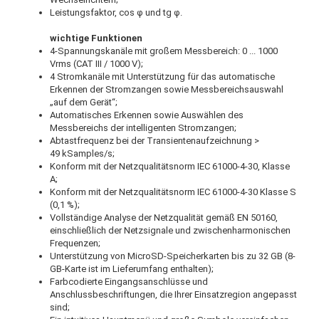
Leistungsfaktor, cos φ und tg φ.
wichtige Funktionen
4-Spannungskanäle mit großem Messbereich: 0 ... 1000
Vrms (CAT III / 1000 V);
4 Stromkanäle mit Unterstützung für das automatische
Erkennen der Stromzangen sowie Messbereichsauswahl
„auf dem Gerät“;
Automatisches Erkennen sowie Auswählen des
Messbereichs der intelligenten Stromzangen;
Abtastfrequenz bei der Transientenaufzeichnung >
49 kSamples/s;
Konform mit der Netzqualitätsnorm IEC 61000-4-30, Klasse
A;
Konform mit der Netzqualitätsnorm IEC 61000-4-30 Klasse S
(0,1 %);
Vollständige Analyse der Netzqualität gemäß EN 50160,
einschließlich der Netzsignale und zwischenharmonischen
Frequenzen;
Unterstützung von MicroSD-Speicherkarten bis zu 32 GB (8-
GB-Karte ist im Lieferumfang enthalten);
Farbcodierte Eingangsanschlüsse und
Anschlussbeschriftungen, die Ihrer Einsatzregion angepasst
sind;