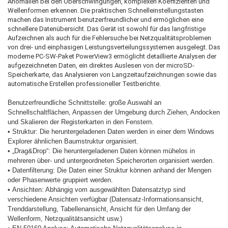
Anomalien bei den Oberschwingungen, komplexen Koeffizienten und
Wellenformen erkennen. Die praktischen Schnelleinstellungstasten
machen das Instrument benutzerfreundlicher und ermöglichen eine
schnellere Datenübersicht. Das Gerät ist sowohl für das langfristige
Aufzeichnen als auch für die Fehlersuche bei Netzqualitätsproblemen
von drei- und einphasigen Leistungsverteilungssystemen ausgelegt. Das
moderne PC-SW-Paket PowerView3 ermöglicht detaillierte Analysen der
aufgezeichneten Daten, ein direktes Auslesen von der microSD-
Speicherkarte, das Analysieren von Langzeitaufzeichnungen sowie das
automatische Erstellen professioneller Testberichte.
Benutzerfreundliche Schnittstelle: große Auswahl an
Schnellschaltflächen, Anpassen der Umgebung durch
Ziehen, Andocken
und Skalieren der Registerkarten in den Fenstern.
•
Struktur: Die heruntergeladenen Daten werden in einer dem Windows
Explorer ähnlichen Baumstruktur
organisiert.
•
„Drag&Drop“: Die heruntergeladenen Daten können mühelos in
mehreren über- und untergeordneten
Speicherorten organisiert werden.
•
Datenfilterung: Die Daten einer Struktur können anhand der Mengen
oder Phasenwerte gruppiert werden.
•
Ansichten: Abhängig vom ausgewählten Datensatztyp sind
verschiedene Ansichten verfügbar (Datensatz-
Informationsansicht,
Trenddarstellung, Tabellenansicht, Ansicht für den Umfang der
Wellenform,
Netzqualitätsansicht usw.)