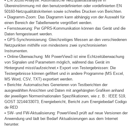
•
EN 50160 Analyse: Automatische Netzqualitätsanalyse in
Übereinstimmung mit den benutzerdefinierten
oder vordefinierten EN
50160-Netzqualitätskriterien sowie schnelles Drucken von Berichten.
•
Diagramm-Zoom: Das Diagramm kann abhängig von der Auswahl für
einen Bereich der Tabellenwerte
vergrößert werden.
•
Fernsteuerung: Per GPRS-Kommunikation können das Gerät und die
Daten ferngesteuert werden.
•
GPS-Synchronisierung: Gleichzeitiges Messen an den verschiedenen
Netzpunkten mithilfe von mindestens
zwei synchronisierten
Instrumenten.
•
Online-Überwachung: Mit PowerView3 ist eine Echtzeitüberwachung
von Signalen und Parametern möglich,
während das Gerät im
Hintergrund misst/aufzeichnet.
•
Export von Testergebnissen: Die
Testergebnisse können gefiltert und in andere Programme (MS Excel,
MS
Word, CSV, TXT) exportiert werden.
•
Berichte: Automatisches Generieren von Testberichten der
ausgewählten Ansichten und Daten mit
angehängten Grafiken anhand
der jeweiligen Normen/nationalen Spezifikationen, wie z. B.: IEEE 519,
GOST 32144/33073, Energiebericht, Bericht zum Energiebedarf Codigo
de RED
•
SW- und FW-Aktualisierung: PowerView3 prüft auf neue Versionen der
Anwendung und lädt bei Bedarf
Aktualisierungen aus dem Internet
herunter.