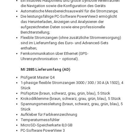
Ein intuitives Hauptmenü und große Symbole vereinfachen
die Navigation sowie die Konfiguration des Geräts
Automatische Messbereichsauswahl für die Stromzange;
Die leistungsfähige PC-Software PowerView3 ermöglicht
das Herunterladen, Anzeigen und Analysieren der
aufgezeichneten Daten sowie eine professionelle
Berichterstellung;
Flexible Stromzangen (ohne zusätzliche Stromversorgung)
sind im Lieferumfang des Euro- und Advanced-Sets
enthalten;
Fernkommunikation über Ethernet (GPS-
Uhrensynchronisation – optional).
MI 2885 Lieferumfang (AD)
Prüfgerät Master Q4
1-phasige flexible Stromzangen 3000 / 300 / 30 A (A 1502), 4
Stück
Prüfspitze (braun, schwarz, grau, grün, blau), 5 Stück
Krokodilklemme (braun, schwarz, grau, grün, blau), 5 Stück
Spannungsmessleitung (braun, schwarz, grau, grün, blau), 5
Stück
Aufkleber für Farbkennzeichnung
Temperaturmessfühler
MicroSD-Speicherkarte 8,0 GB
PC-Software PowerView 3