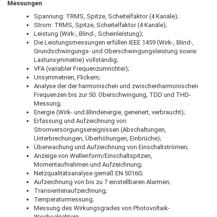
Messungen
Spannung: TRMS, Spitze, Scheitelfaktor (4 Kanäle);
Strom: TRMS, Spitze, Scheitelfaktor (4 Kanäle);
Leistung (Wirk-, Blind-, Scheinleistung);
Die Leistungsmessungen erfüllen IEEE 1459 (Wirk-, Blind-,
Grundschwingungs- und Oberschwingungsleistung sowie
Lastunsymmetrie) vollständig;
VFA (variabler Frequenzumrichter);
Unsymmetrien, Flickern;
Analyse der der harmonischen und zwischenharmonischen
Frequenzen bis zur 50. Oberschwingung, TDD und THD-
Messung;
Energie (Wirk- und Blindenergie, generiert, verbraucht);
Erfassung und Aufzeichnung von
Stromversorgungsereignissen (Abschaltungen,
Unterbrechungen, Überhöhungen, Einbrüche);
Überwachung und Aufzeichnung von Einschaltströmen;
Anzeige von Wellenform/Einschaltspitzen,
Momentaufnahmen und Aufzeichnung;
Netzqualitätsanalyse gemäß EN 50160;
Aufzeichnung von bis zu 7 einstellbaren Alarmen;
Transientenaufzeichnung;
Temperaturmessung;
Messung des Wirkungsgrades von Photovoltaik-
Wechselrichtern;