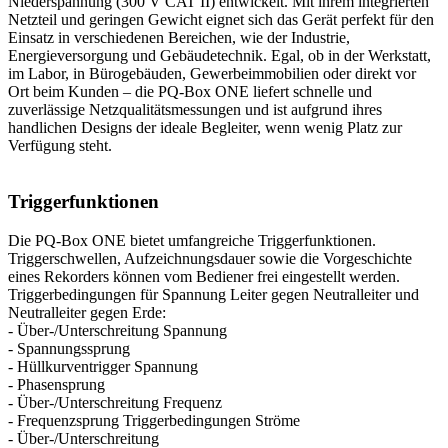
Niederspannung (300 V CAT II) entwickelt. Mit ihrem integrierten
Netzteil und geringen Gewicht eignet sich das Gerät perfekt für den
Einsatz in verschiedenen Bereichen, wie der Industrie,
Energieversorgung und Gebäudetechnik. Egal, ob in der Werkstatt,
im Labor, in Bürogebäuden, Gewerbeimmobilien oder direkt vor
Ort beim Kunden – die PQ-Box ONE liefert schnelle und
zuverlässige Netzqualitätsmessungen und ist aufgrund ihres
handlichen Designs der ideale Begleiter, wenn wenig Platz zur
Verfügung steht.
Triggerfunktionen
Die PQ-Box ONE bietet umfangreiche Triggerfunktionen.
Triggerschwellen, Aufzeichnungsdauer sowie die Vorgeschichte
eines Rekorders können vom Bediener frei eingestellt werden.
Triggerbedingungen für Spannung Leiter gegen Neutralleiter und
Neutralleiter gegen Erde:
- Über-/Unterschreitung Spannung
- Spannungssprung
- Hüllkurventrigger Spannung
- Phasensprung
- Über-/Unterschreitung Frequenz
- Frequenzsprung Triggerbedingungen Ströme
- Über-/Unterschreitung