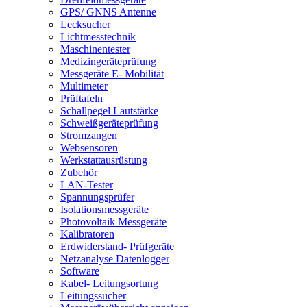
GPS/ GNNS Antenne
Lecksucher
Lichtmesstechnik
Maschinentester
Medizingeräteprüfung
Messgeräte E- Mobilität
Multimeter
Prüftafeln
Schallpegel Lautstärke
Schweißgeräteprüfung
Stromzangen
Websensoren
Werkstattausrüstung
Zubehör
LAN-Tester
Spannungsprüfer
Isolationsmessgeräte
Photovoltaik Messgeräte
Kalibratoren
Erdwiderstand- Prüfgeräte
Netzanalyse Datenlogger
Software
Kabel- Leitungsortung
Leitungssucher