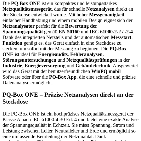
Die
PQ-Box ONE
ist ein kompaktes und leistungsstarkes
Netzqualitätsmessgerät
, das für schnelle
Netzanalysen
direkt an
der Steckdose entwickelt wurde. Mit hoher
Messgenauigkeit
,
einfacher Handhabung und einem mobilen Design eignet sich der
Netzanalysator
perfekt für die
Bewertung der
Spannungsqualität
gemäß
EN 50160
und
IEC 61000-2-2 / -2-4
.
Dank des integrierten Netzteils und der automatischen
Messstart-
Funktion
genügt es, das Gerät einfach in eine Steckdose zu
stecken, um sofort mit der Messung zu beginnen. Die
PQ-Box
ONE
ist ideal für
Energieaudits
,
Fehleranalysen
,
Störungsuntersuchungen
und
Netzqualitätsprüfungen
in der
Industrie
,
Energieversorgung
und
Gebäudetechnik
. Ausgewertet
wird das Gerät mit der benutzerfreundlichen
WinPQ mobil
Software oder über die
PQ-Box App
, die eine schnelle und präzise
Datenanalyse ermöglicht.
PQ-Box ONE – Präzise Netzanalysen direkt an der
Steckdose
Die PQ-Box ONE ist ein hochpräzises Netzqualitätsmessgerät der
Klasse A nach IEC 61000-4-30 Ed. 4 und bietet eine exakte Analyse
der Spannungsqualität in Echtzeit. Sie misst Spannung, Strom und
Leistung zwischen Leiter, Neutralleiter und Erde und ermöglicht so
eine umfassende Beurteilung der Netzqualität. Dank