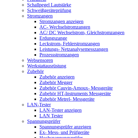
Schallpegel Lautstärke
Schweißgeräteprüfung
Stromzangen
Stromzangen anzeigen
AC- Wechselstromzangen
AC/ DC Wechselstrom, Gleichstromzangen
Erdungszange
Leckstrom- Fehlerstromzangen
Leistungs- Netzanalysemesszangen
Prozessstromzangen
Websensoren
Werkstattausrüstung
Zubehör
Zubehör anzeigen
Zubehör Megger
Zubehör Cauvin-Arnoux- Messgeräte
Zubehör HT-Instruments Messgeräte
Zubehör Metrel- Messgeräte
LAN-Tester
LAN-Tester anzeigen
LAN Tester
Spannungsprüfer
Spannungsprüfer anzeigen
Ex- Mess- und Prüfgeräte
Hochspannungsprüfer