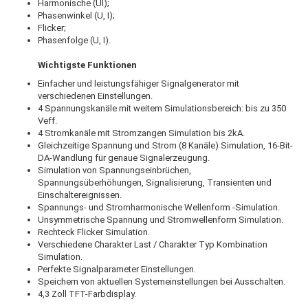
Harmonische (UI);
Phasenwinkel (U, I);
Flicker;
Phasenfolge (U, I).
Wichtigste Funktionen
Einfacher und leistungsfähiger Signalgenerator mit
verschiedenen Einstellungen.
4 Spannungskanäle mit weitem Simulationsbereich: bis zu 350
Veff.
4 Stromkanäle mit Stromzangen Simulation bis 2kA.
Gleichzeitige Spannung und Strom (8 Kanäle) Simulation, 16-Bit-
DA-Wandlung für genaue Signalerzeugung.
Simulation von Spannungseinbrüchen,
Spannungsüberhöhungen, Signalisierung, Transienten und
Einschaltereignissen.
Spannungs- und Stromharmonische Wellenform -Simulation.
Unsymmetrische Spannung und Stromwellenform Simulation.
Rechteck Flicker Simulation.
Verschiedene Charakter Last / Charakter Typ Kombination
Simulation.
Perfekte Signalparameter Einstellungen.
Speichern von aktuellen Systemeinstellungen bei Ausschalten.
4,3 Zoll TFT-Farbdisplay.