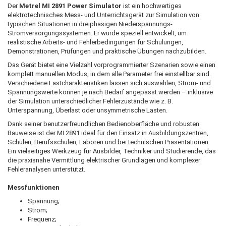
Der
Metrel MI 2891 Power Simulator
ist ein hochwertiges
elektrotechnisches Mess- und Unterrichtsgerät zur Simulation von
typischen Situationen in dreiphasigen Niederspannungs-
Stromversorgungssystemen. Er wurde speziell entwickelt, um
realistische Arbeits- und Fehlerbedingungen für Schulungen,
Demonstrationen, Prüfungen und praktische Übungen nachzubilden.
Das Gerät bietet eine Vielzahl vorprogrammierter Szenarien sowie einen
komplett manuellen Modus, in dem alle Parameter frei einstellbar sind.
Verschiedene Lastcharakteristiken lassen sich auswählen, Strom- und
Spannungswerte können je nach Bedarf angepasst werden – inklusive
der Simulation unterschiedlicher Fehlerzustände wie z. B.
Unterspannung, Überlast oder unsymmetrische Lasten.
Dank seiner benutzerfreundlichen Bedienoberfläche und robusten
Bauweise ist der MI 2891 ideal für den Einsatz in Ausbildungszentren,
Schulen, Berufsschulen, Laboren und bei technischen Präsentationen.
Ein vielseitiges Werkzeug für Ausbilder, Techniker und Studierende, das
die praxisnahe Vermittlung elektrischer Grundlagen und komplexer
Fehleranalysen unterstützt.
Messfunktionen
Spannung;
Strom;
Frequenz;