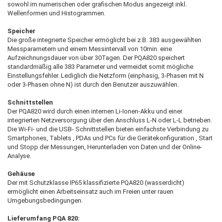
sowohl im numerischen oder grafischen Modus angezeigt inkl.
Wellenformen und Histogrammen.
Speicher
Die große integrierte Speicher ermöglicht bei z.B. 383 ausgewählten
Messparametern und einem Messintervall von 10min. eine
Aufzeichnungsdauer von über 30Tagen. Der PQA820 speichert
standardmäßig alle 383 Parameter und vermeidet somit mögliche
Einstellungsfehler. Lediglich die Netzform (einphasig, 3-Phasen mit N
oder 3-Phasen ohne N) ist durch den Benutzer auszuwählen.
Schnittstellen
Der PQA820 wird durch einen internen Li-Ionen-Akku und einer
integrierten Netzversorgung über den Anschluss L-N oder L-L betrieben.
Die Wi-Fi- und die USB- Schnittstellen bieten einfachste Verbindung zu
Smartphones, Tablets , PDAs und PCs für die Gerätekonfiguration , Start
und Stopp der Messungen, Herunterladen von Daten und der Online-
Analyse.
Gehäuse
Der mit Schutzklasse IP65 klassifizierte PQA820 (wasserdicht)
ermöglicht einen Arbeitseinsatz auch im Freien unter rauen
Umgebungsbedingungen.
Lieferumfang PQA 820: