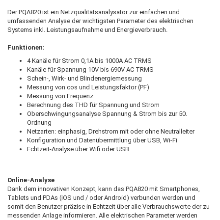
Der PQA820 ist ein Netzqualitätsanalysator zur einfachen und
umfassenden Analyse der wichtigsten Parameter des elektrischen
Systems inkl. Leistungsaufnahme und Energieverbrauch.
Funktionen:
4 Kanäle für Strom 0,1A bis 1000A AC TRMS
Kanäle für Spannung 10V bis 690V AC TRMS
Schein-, Wirk- und Blindenergiemessung
Messung von cos und Leistungsfaktor (PF)
Messung von Frequenz
Berechnung des THD für Spannung und Strom
Oberschwingungsanalyse Spannung & Strom bis zur 50.
Ordnung
Netzarten: einphasig, Drehstrom mit oder ohne Neutralleiter
Konfiguration und Datenübermittlung über USB, Wi-Fi
Echtzeit-Analyse über Wifi oder USB
Online-Analyse
Dank dem innovativen Konzept, kann das PQA820 mit Smartphones,
Tablets und PDAs (iOS und / oder Android) verbunden werden und
somit den Benutzer präzise in Echtzeit über alle Verbrauchswerte der zu
messenden Anlage informieren. Alle elektrischen Parameter werden