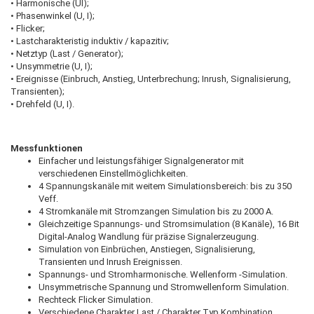
• Harmonische (UI);
• Phasenwinkel (U, I);
• Flicker;
• Lastcharakteristig induktiv / kapazitiv;
• Netztyp (Last / Generator);
• Unsymmetrie (U, I);
• Ereignisse (Einbruch, Anstieg, Unterbrechung; Inrush, Signalisierung,
Transienten);
• Drehfeld (U, I).
Messfunktionen
Einfacher und leistungsfähiger Signalgenerator mit
verschiedenen Einstellmöglichkeiten.
4 Spannungskanäle mit weitem Simulationsbereich: bis zu 350
Veff.
4 Stromkanäle mit Stromzangen Simulation bis zu 2000 A.
Gleichzeitige Spannungs- und Stromsimulation (8 Kanäle), 16 Bit
Digital-Analog Wandlung für präzise Signalerzeugung.
Simulation von Einbrüchen, Anstiegen, Signalisierung,
Transienten und Inrush Ereignissen.
Spannungs- und Stromharmonische. Wellenform -Simulation.
Unsymmetrische Spannung und Stromwellenform Simulation.
Rechteck Flicker Simulation.
Verschiedene Charakter Last / Charakter Typ Kombination