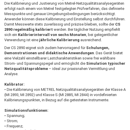
Die Kalibrierung und Justierung von Metrel-Netzqualitätsanalysegeräten
erfolgt nach einem von Metrel festgelegten Prüfverfahren, das definierte
Messpunkte und genaue Umgebungsbedingungen berücksichtigt.
Anwender können diese Kalibrierung und Einstellung selbst durchführen.
Damit Messwerte stets zuverlässig und präzise bleiben, sollte der
CS
2890 regelmäßig kalibriert
werden. Bei täglicher Nutzung empfiehlt
sich ein
Kalibrierintervall von sechs Monaten
, bei gelegentlicher
Verwendung ist eine
jährliche Kalibrierung
ausreichend.
Der CS 2890 eignet sich zudem hervorragend für
Schulungen,
Demonstrationen und didaktische Anwendungen
. Das Gerät bietet
eine Vielzahl einstellbarer Lastcharakteristiken sowie frei wählbare
Strom- und Spannungspegel und ermöglicht die
Simulation typischer
Netzqualitätsprobleme
– ideal zur praxisnahen Vermittlung und
Analyse.
Kalibrator:
• Die Kalibrierung von METREL Netzqualitätsanalysegeräten der Klasse A
(MI 2893, MI 2892) und Klasse S (MI 2885, MI 2844) in vordefinierten
Kalibrierungspunkten, in Bezug auf die getesteten Instrumente.
Simulationsfunktionen:
• Spannung;
• Strom;
• Frequenz;