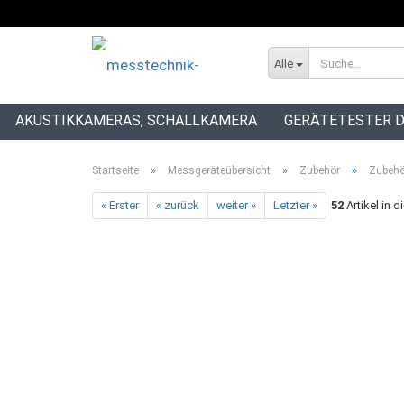
Alle
AKUSTIKKAMERAS, SCHALLKAMERA
GERÄTETESTER D
INSTALLATIONSTESTER
»
»
»
Startseite
Messgeräteübersicht
Zubehör
Zubehö
« Erster
« zurück
weiter »
Letzter »
52
Artikel in d