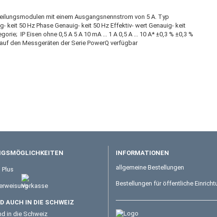
teilungsmodulen mit einem Ausgangsnennstrom von 5 A. Typ
 keit 50 Hz Phase Genauig- keit 50 Hz Effektiv- wert Genauig- keit
ie; IP Eisen ohne 0,5 A 5 A 10 mA ... 1 A 0,5 A ... 10 A* ±0,3 % ±0,3 %
 nur auf den Messgeräten der Serie PowerQ verfügbar
GSMÖGLICHKEITEN
INFORMATIONEN
allgemeine Bestellungen
Bestellungen für öffentliche Einrich
 AUCH IN DIE SCHWEIZ