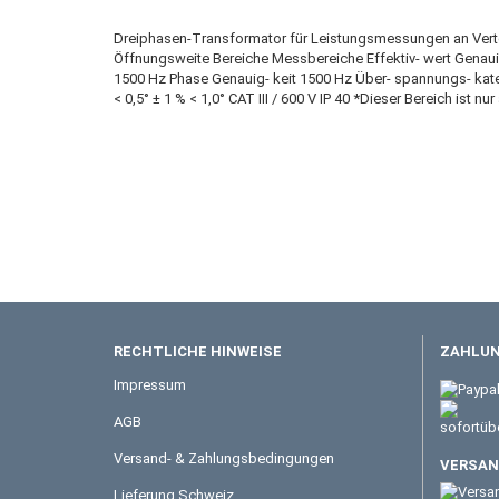
Dreiphasen-Transformator für Leistungsmessungen an Ver
Öffnungsweite Bereiche Messbereiche Effektiv- wert Genauig-
1500 Hz Phase Genauig- keit 1500 Hz Über- spannungs- kategor
< 0,5° ± 1 % < 1,0° CAT III / 600 V IP 40 *Dieser Bereich ist
RECHTLICHE HINWEISE
ZAHLUN
Impressum
AGB
Versand- & Zahlungsbedingungen
VERSAND
Lieferung Schweiz