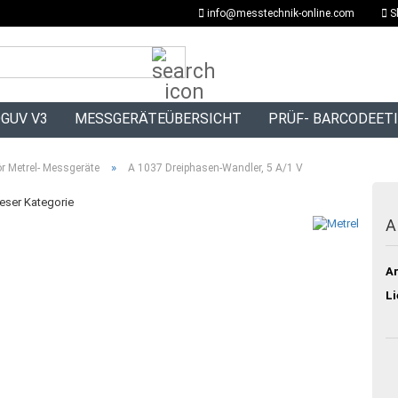
info@messtechnik-online.com
S
Suche...
GUV V3
MESSGERÄTEÜBERSICHT
PRÜF- BARCODEET
»
r Metrel- Messgeräte
A 1037 Dreiphasen-Wandler, 5 A/1 V
ieser Kategorie
A
Ar
Li