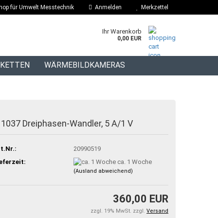
hop für Umwelt Messtechnik
Anmelden
Merkzettel
Ihr Warenkorb
0,00 EUR
IKETTEN
WÄRMEBILDKAMERAS
BLOG
 1037 Dreiphasen-Wandler, 5 A/1 V
t.Nr.:
20990519
eferzeit:
ca. 1 Woche
(Ausland abweichend)
360,00 EUR
zzgl. 19% MwSt. zzgl.
Versand