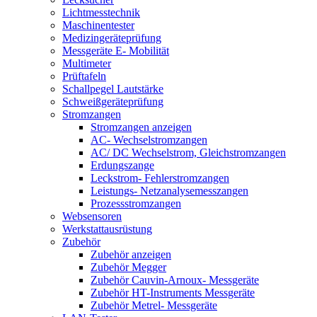
Lichtmesstechnik
Maschinentester
Medizingeräteprüfung
Messgeräte E- Mobilität
Multimeter
Prüftafeln
Schallpegel Lautstärke
Schweißgeräteprüfung
Stromzangen
Stromzangen anzeigen
AC- Wechselstromzangen
AC/ DC Wechselstrom, Gleichstromzangen
Erdungszange
Leckstrom- Fehlerstromzangen
Leistungs- Netzanalysemesszangen
Prozessstromzangen
Websensoren
Werkstattausrüstung
Zubehör
Zubehör anzeigen
Zubehör Megger
Zubehör Cauvin-Arnoux- Messgeräte
Zubehör HT-Instruments Messgeräte
Zubehör Metrel- Messgeräte