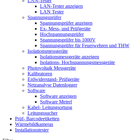
LAN-Tester
LAN-Tester anzeigen
LAN Tester
Spannungsprüfer
Spannungsprüfer anzeigen
Ex- Mess- und Prüfgeräte
Hochspannungsprüfer
Spannungsprüfer bis 1000V
Spannungsprüfer für Feuerwehren und THW
Isolationsmessgeräte
Isolationsmessgeräte anzeigen
Isolations- Hochspannungsmessgeräte
Photovoltaik Messgeräte
Kalibratoren
Erdwiderstand- Prüfgeräte
Netzanalyse Datenlogger
Software
Software anzeigen
Software Metrel
Kabel- Leitungsortung
Leitungssucher
Prüf- Barcodeetiketten
Wärmebildkameras
Installationstester