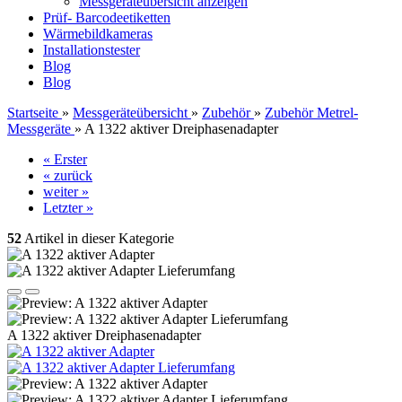
Messgeräteübersicht anzeigen
Prüf- Barcodeetiketten
Wärmebildkameras
Installationstester
Blog
Blog
Startseite
»
Messgeräteübersicht
»
Zubehör
»
Zubehör Metrel-
Messgeräte
»
A 1322 aktiver Dreiphasenadapter
« Erster
« zurück
weiter »
Letzter »
52
Artikel in dieser Kategorie
A 1322 aktiver Dreiphasenadapter