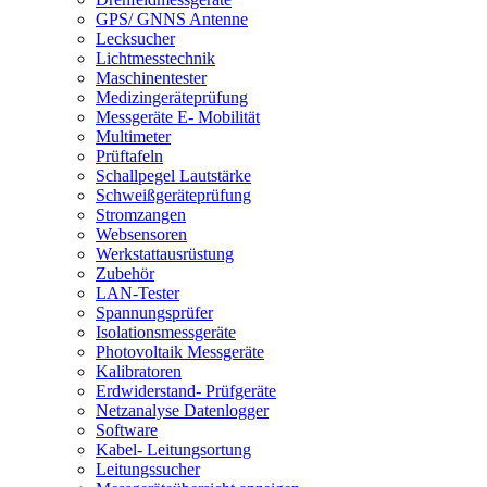
GPS/ GNNS Antenne
Lecksucher
Lichtmesstechnik
Maschinentester
Medizingeräteprüfung
Messgeräte E- Mobilität
Multimeter
Prüftafeln
Schallpegel Lautstärke
Schweißgeräteprüfung
Stromzangen
Websensoren
Werkstattausrüstung
Zubehör
LAN-Tester
Spannungsprüfer
Isolationsmessgeräte
Photovoltaik Messgeräte
Kalibratoren
Erdwiderstand- Prüfgeräte
Netzanalyse Datenlogger
Software
Kabel- Leitungsortung
Leitungssucher