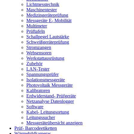
Lichtmesstechnik
Maschinentester
Medizingeräteprüfung
Messgeräte E- Mobilität
Multimeter
Prüftafeln
Schallpegel Lautstärke
Schweißgeräteprüfung
Stromzangen
Websensoren
Werkstattausrüstung
Zubehör
LAN-Tester
Spannungsprüfer
Isolationsmessgeräte
Photovoltaik Messgeräte
Kalibratoren
Erdwiderstand- Prüfgeräte
Netzanalyse Datenlogger
Software
Kabel- Leitungsortung
Leitungssucher
Messgeräteübersicht anzeigen
Prüf- Barcodeetiketten
Wärmebildkameras