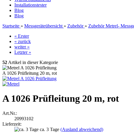
Installationstester
Blog
Blog
Startseite
»
Messgeräteübersicht
»
Zubehör
»
Zubehör Metrel- Messge
« Erster
« zurück
weiter »
Letzter »
52
Artikel in dieser Kategorie
A 1026 Prüfleitung 20 m, rot
A 1026 Prüfleitung 20 m, rot
Art.Nr.:
20993102
Lieferzeit:
ca. 3 Tage
(Ausland abweichend)