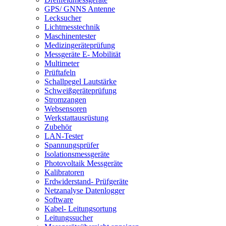
GPS/ GNNS Antenne
Lecksucher
Lichtmesstechnik
Maschinentester
Medizingeräteprüfung
Messgeräte E- Mobilität
Multimeter
Prüftafeln
Schallpegel Lautstärke
Schweißgeräteprüfung
Stromzangen
Websensoren
Werkstattausrüstung
Zubehör
LAN-Tester
Spannungsprüfer
Isolationsmessgeräte
Photovoltaik Messgeräte
Kalibratoren
Erdwiderstand- Prüfgeräte
Netzanalyse Datenlogger
Software
Kabel- Leitungsortung
Leitungssucher