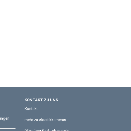
KONTAKT ZU UNS
Kontakt
tungen
mehr zu Akustikkameras...
Blick über Bad Lobenstein