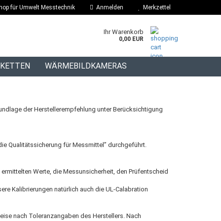
hop für Umwelt Messtechnik
Anmelden
Merkzettel
Ihr Warenkorb
0,00 EUR
IKETTEN
WÄRMEBILDKAMERAS
BLOG
undlage der Herstellerempfehlung unter Berücksichtigung
ie Qualitätssicherung für Messmittel” durchgeführt.
ie ermittelten Werte, die Messunsicherheit, den Prüfentscheid
ere Kalibrierungen natürlich auch die UL-Calabration
rweise nach Toleranzangaben des Herstellers. Nach