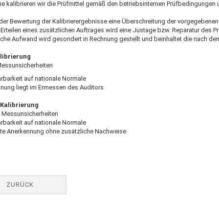
e kalibrieren wir die Prüfmittel gemäß den betriebsinternen Prüfbedingunge
der Bewertung der Kalibrierergebnisse eine Überschreitung der vorgegebenen T
Erteilen eines zusätzlichen Auftrages wird eine Justage bzw. Reparatur des P
iche Aufwand wird gesondert in Rechnung gestellt und beinhaltet die nach dem
librierung
 Messunsicherheiten
rbarkeit auf nationale Normale
nnung liegt im Ermessen des Auditors
Kalibrierung
e Messunsicherheiten
rbarkeit auf nationale Normale
ite Anerkennung ohne zusätzliche Nachweise
ZURÜCK