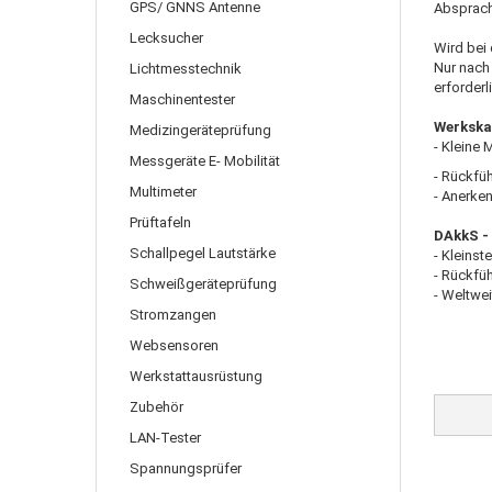
GPS/ GNNS Antenne
Absprach
Lecksucher
Wird bei 
Nur nach 
Lichtmesstechnik
erforderl
Maschinentester
Werkska
Medizingeräteprüfung
- Kleine
Messgeräte E- Mobilität
- Rückfüh
Multimeter
- Anerke
Prüftafeln
DAkkS - 
Schallpegel Lautstärke
- Kleinst
- Rückfüh
Schweißgeräteprüfung
- Weltwe
Stromzangen
Websensoren
Werkstattausrüstung
Zubehör
LAN-Tester
Spannungsprüfer