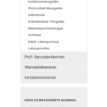
Isolationsmessgeräte
Photovoltaik Messgeräte
Kalibratoren
Erdwiderstand- Prüfgeräte
Netzanalyse Datenlogger
Software
Kabel- Leitungsortung
Leitungssucher
Prüf- Barcodeetiketten
Wärmebildkameras
Installationstester
DGUV
DGUV V3 MESSGERÄTE AUSWAHL
V3