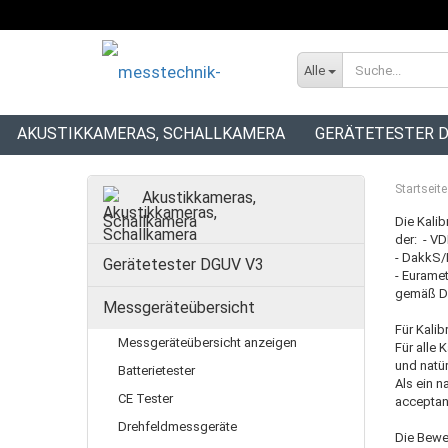
Alle
AKUSTIKKAMERAS, SCHALLKAMERA
GERÄTETESTER D
INSTALLATIONSTESTER
Startseite
Akustikkameras,
Schallkamera
Die Kali
der: - V
- DakkS/
Gerätetester DGUV V3
- Euramet
gemäß DIN
Messgeräteübersicht
Für Kalib
Messgeräteübersicht anzeigen
Für alle 
und natür
Batterietester
Als ein n
CE Tester
acceptanc
Drehfeldmessgeräte
Die Bewer