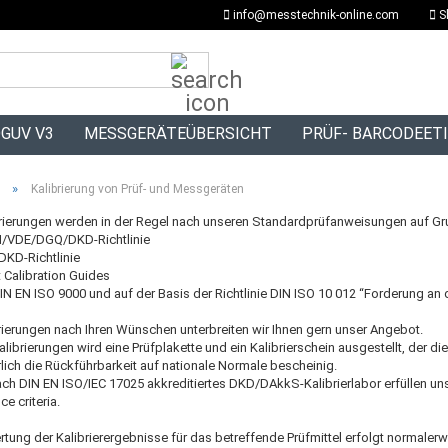
info@messtechnik-online.com
S
Suche...
GUV V3
MESSGERÄTEÜBERSICHT
PRÜF- BARCODEET
»
Kalibrierung von Prüf- und Messgeräten
brierungen werden in der Regel nach unseren Standardprüfanweisungen auf Gr
DI/VDE/DGQ/DKD-Richtlinie
DKD-Richtlinie
 Calibration Guides
 EN ISO 9000 und auf der Basis der Richtlinie DIN ISO 10 012 “Forderung an d
rierungen nach Ihren Wünschen unterbreiten wir Ihnen gern unser Angebot.
Kalibrierungen wird eine Prüfplakette und ein Kalibrierschein ausgestellt, der d
lich die Rückführbarkeit auf nationale Normale bescheinig.
ach DIN EN ISO/IEC 17025 akkreditiertes DKD/DAkkS-Kalibrierlabor erfüllen uns
e criteria.
tung der Kalibrierergebnisse für das betreffende Prüfmittel erfolgt normale