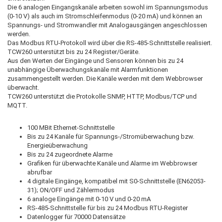
Die 6 analogen Eingangskanäle arbeiten sowohl im Spannungsmodus
(0-10 V) als auch im Stromschleifenmodus (0-20 mA) und können an
Spannungs- und Stromwandler mit Analogausgängen angeschlossen
werden.
Das Modbus RTU-Protokoll wird über die RS-485-Schnittstelle realisiert.
TCW260 unterstützt bis zu 24 Register/Geräte.
Aus den Werten der Eingänge und Sensoren können bis zu 24
unabhängige Überwachungskanäle mit Alarmfunktionen
zusammengestellt werden. Die Kanäle werden mit dem Webbrowser
überwacht.
TCW260 unterstützt die Protokolle SNMP, HTTP, Modbus/TCP und
MQTT.
100 MBit Ethernet-Schnittstelle
Bis zu 24 Kanäle für Spannungs-/Stromüberwachung bzw.
Energieüberwachung
Bis zu 24 zugeordnete Alarme
Grafiken für überwachte Kanäle und Alarme im Webbrowser
abrufbar
4 digitale Eingänge, kompatibel mit S0-Schnittstelle (EN62053-
31); ON/OFF und Zählermodus
6 analoge Eingänge mit 0-10 V und 0-20 mA
RS-485-Schnittstelle für bis zu 24 Modbus RTU-Register
Datenlogger für 70000 Datensätze