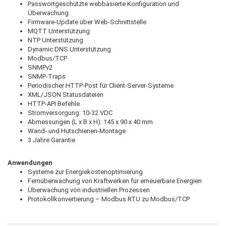
Passwortgeschützte webbasierte Konfiguration und
Überwachung
Firmware-Update über Web-Schnittstelle
MQTT Unterstützung
NTP Unterstützung
Dynamic DNS Unterstützung
Modbus/TCP
SNMPv2
SNMP-Traps
Periodischer HTTP-Post für Client-Server-Systeme
XML/JSON Statusdateien
HTTP-API Befehle
Stromversorgung: 10-32 VDC
Abmessungen (L x B x H): 145 x 90 x 40 mm
Wand- und Hutschienen-Montage
3 Jahre Garantie
Anwendungen
Systeme zur Energiekostenoptimierung
Fernüberwachung von Kraftwerken für erneuerbare Energien
Überwachung von industriellen Prozessen
Protokollkonvertierung – Modbus RTU zu Modbus/TCP