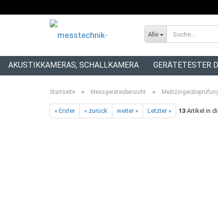
Alle
AKUSTIKKAMERAS, SCHALLKAMERA
GERÄTETESTER D
INSTALLATIONSTESTER
»
»
Startseite
Messgeräteübersicht
Medizingeräteprüfun
« Erster
« zurück
weiter »
Letzter »
13
Artikel in d