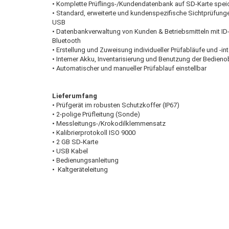
• Komplette Prüflings-/Kundendatenbank auf SD-Karte speic
• Standard, erweiterte und kundenspezifische Sichtprüfung
USB
• Datenbankverwaltung von Kunden & Betriebsmitteln mit ID-
Bluetooth
• Erstellung und Zuweisung individueller Prüfabläufe und -int
• Interner Akku, Inventarisierung und Benutzung der Bedie
• Automatischer und manueller Prüfablauf einstellbar
Lieferumfang
• Prüfgerät im robusten Schutzkoffer (IP67)
• 2-polige Prüfleitung (Sonde)
• Messleitungs-/Krokodilklemmensatz
• Kalibrierprotokoll ISO 9000
• 2 GB SD-Karte
• USB Kabel
• Bedienungsanleitung
• Kaltgeräteleitung