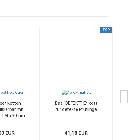
TOP
eetiketten
Das "DEFEKT" Etikett
lisierbar mit
für defekte Prüflinge
ett 50x30mm
UVP
Nur 
00 EUR
41,18 EUR