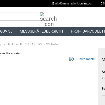
info@messtechnik-online.com
S
Suche...
GUV V3
MESSGERÄTEÜBERSICHT
PRÜF- BARCODEET
»
g
Multitest HT700+ ARC DGUV V3 Tester
ieser Kategorie
M
Ar
Li
Be