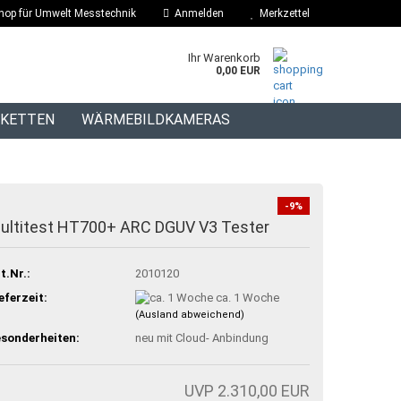
hop für Umwelt Messtechnik
Anmelden
Merkzettel
Ihr Warenkorb
0,00 EUR
IKETTEN
WÄRMEBILDKAMERAS
BLOG
-9%
ultitest HT700+ ARC DGUV V3 Tester
t.Nr.:
2010120
eferzeit:
ca. 1 Woche
(Ausland abweichend)
sonderheiten:
neu mit Cloud- Anbindung
UVP 2.310,00 EUR