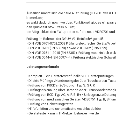
Äußerlich macht sich die neue Ausführung (HT700 RCD & HT
bemerkbar,
es wirkt dadurch noch wertiger. Funktionell gibt es ein paar
den Quicktest bzw. Press & Test,
die Möglichkeit des FW-updates auf die neue VDE0701 und V
Prüfung im Rahmen der DGUV V3, BetrSichV gemäß:
• DIN VDE 0701-0702:2008 Prüfung elektrischer Geräte/Arbeit
• DIN VDE 0701 (EN 50678) sowie VDE 0702 (EN50699)
• DIN VDE 0751-1:2015 (EN 62353): Prüfung medizinisch elekt
• DIN VDE 0544-4 (EN 60974-4): Prüfung elektrischer Schwe
Leistungsmerkmale
• Komplett – ein Gerätetester für alle VDE Geräteprüfungen
• Direkte Prüflings-/Kundeneingabe über Touchscreen-Tasta
• Prüfung von PRCD's (2-/3-polig) Typ S, S+, K
• Prüflingserkennung über Barcode oder Transponder mögl
• Prüfung von RCD Typ AC, A, F, B, B+ • Unbegrenzte Daten
• Prüfung von medizinischen Geräten VDE0751 Typ B, BF u
• Prüfung von Schweissgeräten
• Hilfefunktion und schematische Anschlussbilder
• Gerätetester kann in IT-Netzen betrieben werden