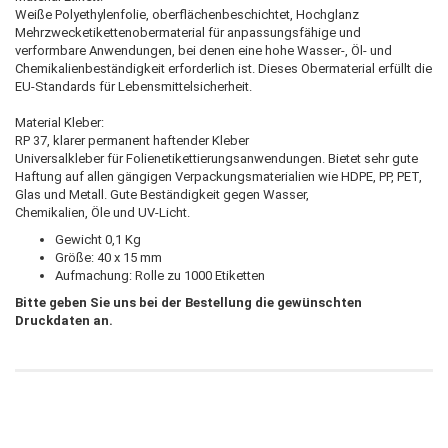
Weiße Polyethylenfolie, oberflächenbeschichtet, Hochglanz
Mehrzwecketikettenobermaterial für anpassungsfähige und
verformbare Anwendungen, bei denen eine hohe Wasser-, Öl- und
Chemikalienbeständigkeit erforderlich ist. Dieses Obermaterial erfüllt die
EU-Standards für Lebensmittelsicherheit.
Material Kleber:
RP 37, klarer permanent haftender Kleber
Universalkleber für Folienetikettierungsanwendungen. Bietet sehr gute
Haftung auf allen gängigen Verpackungsmaterialien wie HDPE, PP, PET,
Glas und Metall. Gute Beständigkeit gegen Wasser,
Chemikalien, Öle und UV-Licht.
Gewicht
0,1 Kg
Größe:
40 x 15 mm
Aufmachung:
Rolle zu 1000 Etiketten
Bitte geben Sie uns bei der Bestellung die gewünschten
Druckdaten an.