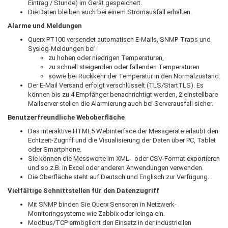
Eintrag / Stunde) im Gerät gespeichert.
Die Daten bleiben auch bei einem Stromausfall erhalten.
Alarme und Meldungen
Querx PT100 versendet automatisch E-Mails, SNMP-Traps und
Syslog-Meldungen bei
zu hohen oder niedrigen Temperaturen,
zu schnell steigenden oder fallenden Temperaturen
sowie bei Rückkehr der Temperatur in den Normalzustand.
Der E-Mail Versand erfolgt verschlüsselt (TLS/StartTLS). Es
können bis zu 4 Empfänger benachrichtigt werden, 2 einstellbare
Mailserver stellen die Alarmierung auch bei Serverausfall sicher.
Benutzerfreundliche Weboberfläche
Das interaktive HTML5 Webinterface der Messgeräte erlaubt den
Echtzeit-Zugriff und die Visualisierung der Daten über PC, Tablet
oder Smartphone.
Sie können die Messwerte im XML- oder CSV-Format exportieren
und so z.B. in Excel oder anderen Anwendungen verwenden.
Die Oberfläche steht auf Deutsch und Englisch zur Verfügung.
Vielfältige Schnittstellen für den Datenzugriff
Mit SNMP binden Sie Querx Sensoren in Netzwerk-
Monitoringsysteme wie Zabbix oder Icinga ein.
Modbus/TCP ermöglicht den Einsatz in der industriellen