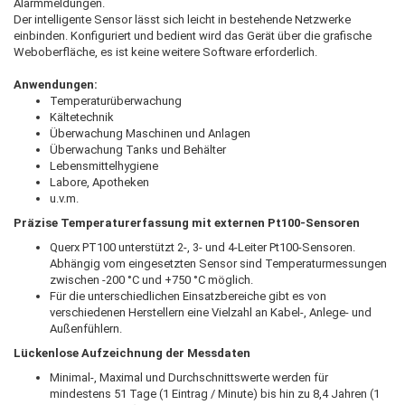
Alarmmeldungen.
Der intelligente Sensor lässt sich leicht in bestehende Netzwerke
einbinden. Konfiguriert und bedient wird das Gerät über die grafische
Weboberfläche, es ist keine weitere Software erforderlich.
Anwendungen:
Temperaturüberwachung
Kältetechnik
Überwachung Maschinen und Anlagen
Überwachung Tanks und Behälter
Lebensmittelhygiene
Labore, Apotheken
u.v.m.
Präzise Temperaturerfassung mit externen Pt100-Sensoren
Querx PT100 unterstützt 2-, 3- und 4-Leiter Pt100-Sensoren.
Abhängig vom eingesetzten Sensor sind Temperaturmessungen
zwischen -200 °C und +750 °C möglich.
Für die unterschiedlichen Einsatzbereiche gibt es von
verschiedenen Herstellern eine Vielzahl an Kabel-, Anlege- und
Außenfühlern.
Lückenlose Aufzeichnung der Messdaten
Minimal-, Maximal und Durchschnittswerte werden für
mindestens 51 Tage (1 Eintrag / Minute) bis hin zu 8,4 Jahren (1