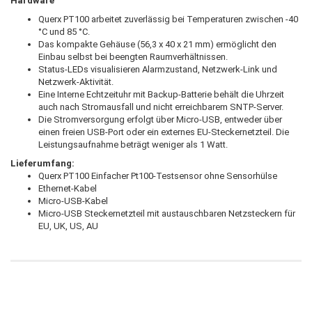
Hardware
Querx PT100 arbeitet zuverlässig bei Temperaturen zwischen -40
°C und 85 °C.
Das kompakte Gehäuse (56,3 x 40 x 21 mm) ermöglicht den
Einbau selbst bei beengten Raumverhältnissen.
Status-LEDs visualisieren Alarmzustand, Netzwerk-Link und
Netzwerk-Aktivität.
Eine Interne Echtzeituhr mit Backup-Batterie behält die Uhrzeit
auch nach Stromausfall und nicht erreichbarem SNTP-Server.
Die Stromversorgung erfolgt über Micro-USB, entweder über
einen freien USB-Port oder ein externes EU-Steckernetzteil. Die
Leistungsaufnahme beträgt weniger als 1 Watt.
Lieferumfang:
Querx PT100 Einfacher Pt100-Testsensor ohne Sensorhülse
Ethernet-Kabel
Micro-USB-Kabel
Micro-USB Steckernetzteil mit austauschbaren Netzsteckern für
EU, UK, US, AU