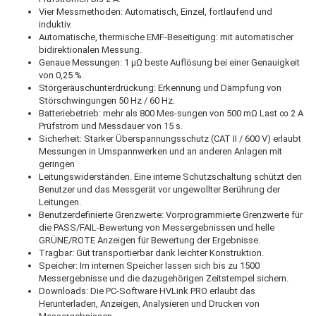
Vier Messmethoden: Automatisch, Einzel, fortlaufend und
induktiv.
Automatische, thermische EMF-Beseitigung: mit automatischer
bidirektionalen Messung.
Genaue Messungen: 1 µΩ beste Auflösung bei einer Genauigkeit
von 0,25 %.
Störgeräuschunterdrückung: Erkennung und Dämpfung von
Störschwingungen 50 Hz / 60 Hz.
Batteriebetrieb: mehr als 800 Mes-sungen von 500 mΩ Last ∞ 2 A
Prüfstrom und Messdauer von 15 s.
Sicherheit: Starker Überspannungsschutz (CAT II / 600 V) erlaubt
Messungen in Umspannwerken und an anderen Anlagen mit
geringen
Leitungswiderständen. Eine interne Schutzschaltung schützt den
Benutzer und das Messgerät vor ungewollter Berührung der
Leitungen.
Benutzerdefinierte Grenzwerte: Vorprogrammierte Grenzwerte für
die PASS/FAIL-Bewertung von Messergebnissen und helle
GRÜNE/ROTE Anzeigen für Bewertung der Ergebnisse.
Tragbar: Gut transportierbar dank leichter Konstruktion.
Speicher: Im internen Speicher lassen sich bis zu 1500
Messergebnisse und die dazugehörigen Zeitstempel sichern.
Downloads: Die PC-Software HVLink PRO erlaubt das
Herunterladen, Anzeigen, Analysieren und Drucken von