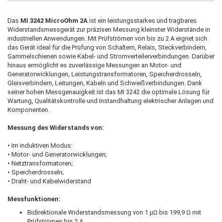
Das
MI 3242 MicroOhm 2A
ist ein leistungsstarkes und tragbares
Widerstandsmessgerät zur präzisen Messung kleinster Widerstände in
industriellen Anwendungen. Mit Prüfströmen von bis zu 2 A eignet sich
das Gerät ideal für die Prüfung von Schaltern, Relais, Steckverbindern,
Sammelschienen sowie Kabel- und Stromverteilerverbindungen. Darüber
hinaus ermöglicht es zuverlässige Messungen an Motor- und
Generatorwicklungen, Leistungstransformatoren, Speicherdrosseln,
Gleisverbindern, Leitungen, Kabeln und Schweißverbindungen. Dank
seiner hohen Messgenauigkeit ist das MI 3242 die optimale Lösung für
Wartung, Qualitätskontrolle und Instandhaltung elektrischer Anlagen und
Komponenten.
Messung des Widerstands von:
• Im induktiven Modus:
• Motor- und Generatorwicklungen;
• Netztransformatoren;
• Speicherdrosseln;
• Draht- und Kabelwiderstand
Messfunktionen:
Bidirektionale Widerstandsmessung von 1 μΩ bis 199,9 Ω mit
Prüfströmen bis 2 A.