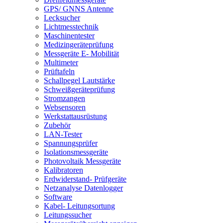
GPS/ GNNS Antenne
Lecksucher
Lichtmesstechnik
Maschinentester
Medizingeräteprüfung
Messgeräte E- Mobilität
Multimeter
Prüftafeln
Schallpegel Lautstärke
Schweißgeräteprüfung
Stromzangen
Websensoren
Werkstattausrüstung
Zubehör
LAN-Tester
Spannungsprüfer
Isolationsmessgeräte
Photovoltaik Messgeräte
Kalibratoren
Erdwiderstand- Prüfgeräte
Netzanalyse Datenlogger
Software
Kabel- Leitungsortung
Leitungssucher