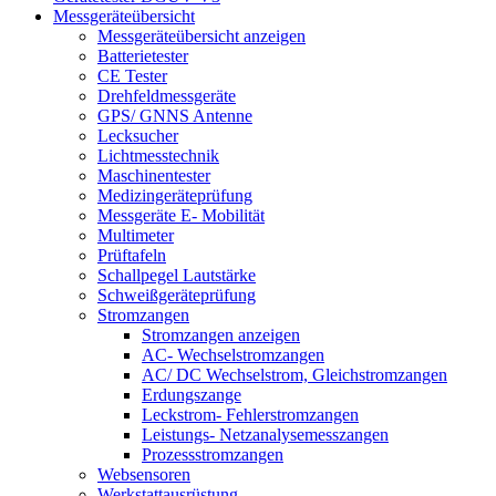
Messgeräteübersicht
Messgeräteübersicht anzeigen
Batterietester
CE Tester
Drehfeldmessgeräte
GPS/ GNNS Antenne
Lecksucher
Lichtmesstechnik
Maschinentester
Medizingeräteprüfung
Messgeräte E- Mobilität
Multimeter
Prüftafeln
Schallpegel Lautstärke
Schweißgeräteprüfung
Stromzangen
Stromzangen anzeigen
AC- Wechselstromzangen
AC/ DC Wechselstrom, Gleichstromzangen
Erdungszange
Leckstrom- Fehlerstromzangen
Leistungs- Netzanalysemesszangen
Prozessstromzangen
Websensoren
Werkstattausrüstung