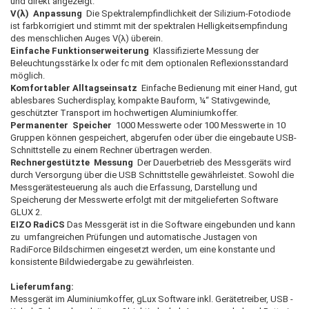
und direkt angezeigt.
V(λ) Anpassung
Die Spektralempfindlichkeit der Silizium-Fotodiode
ist farbkorrigiert und stimmt mit der spektralen Helligkeitsempfindung
des menschlichen Auges V(λ) überein.
Einfache Funktionserweiterung
Klassifizierte Messung der
Beleuchtungsstärke lx oder fc mit dem optionalen Reflexionsstandard
möglich.
Komfortabler Alltagseinsatz
Einfache Bedienung mit einer Hand, gut
ablesbares Sucherdisplay, kompakte Bauform, ¼“ Stativgewinde,
geschützter Transport im hochwertigen Aluminiumkoffer.
Permanenter Speicher
1000 Messwerte oder 100 Messwerte in 10
Gruppen können gespeichert, abgerufen oder über die eingebaute USB-
Schnittstelle zu einem Rechner übertragen werden.
Rechnergestützte Messung
Der Dauerbetrieb des Messgeräts wird
durch Versorgung über die USB Schnittstelle gewährleistet. Sowohl die
Messgerätesteuerung als auch die Erfassung, Darstellung und
Speicherung der Messwerte erfolgt mit der mitgelieferten Software
GLUX 2.
EIZO RadiCS
Das Messgerät ist in die Software eingebunden und kann
zu umfangreichen Prüfungen und automatische Justagen von
RadiForce Bildschirmen eingesetzt werden, um eine konstante und
konsistente Bildwiedergabe zu gewährleisten.
Lieferumfang:
Messgerät im Aluminiumkoffer, gLux Software inkl. Gerätetreiber, USB -