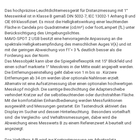
Das hochpräzise Leuchtdichtemessgerät für Distanzmessung mit 1°
Messwinkel ist in Klasse B gemäß DIN 5032-7, IEC 13032-1 Anhang B und
CIE 69 klassifiziert. Es misst die Helligkeitswirkung einer leuchtenden
Fläche in Candela pro Quadratmeter (cd/m²) oder footLampert (fL) unter
Berücksichtigung des Umgebungslichtes.
MAVO-SPOT 2 USB besitzt eine hervorragende Anpassung an die
spektrale Helligkeitsempfindung des menschlichen Auges V(λ) und ist
mit der geringen Abweichung von f1’< 3 % deutlich besser als die
Forderung aus der Norm.
Das Messobjekt kann über die Spiegelreflexoptik mit 15° Blickfeld und
einen scharf markierte 1° Messkreis in der Mitte exakt angepeilt werden.
Die Entfernungseinstellung geht dabei von 1 m bis ∞ . Kürzere
Entfernungen ab 34 cm werden über optionale Nahlinsen erzielt.
Alternativ ist eine Aufsatzmessung über einen optionalen hochwertigen
Messkopf möglich. Die samtige Beschichtung der Adapterscheibe
verhindert Kratzer auf der selbstleuchtenden oder durchstrahlten Fläche.
Mit der komfortablen Einhandbedienung werden Messfunktionen
ausgewählt und Messungen gestartet. Ein Tastendruck aktiviert das
Display im Sucher und dessen Hinterleuchtung. Besonders vorteilhaft
sind die Vergleichs- und Verhältnismessungen, dabei wird die
Abweichung eines Messwerts B zu einem Referenzwert A beurteilt und
angezeigt.
Das Verhältnis A/B wird zur Kontrastmessung am Arbeitsplatz