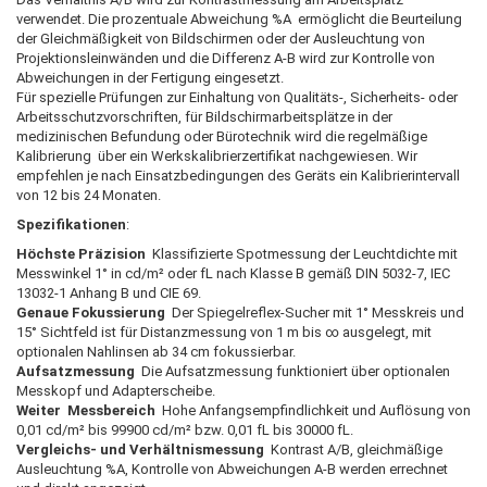
verwendet. Die prozentuale Abweichung %A ermöglicht die Beurteilung
der Gleichmäßigkeit von Bildschirmen oder der Ausleuchtung von
Projektionsleinwänden und die Differenz A-B wird zur Kontrolle von
Abweichungen in der Fertigung eingesetzt.
Für spezielle Prüfungen zur Einhaltung von Qualitäts-, Sicherheits- oder
Arbeitsschutzvorschriften, für Bildschirmarbeitsplätze in der
medizinischen Befundung oder Bürotechnik wird die regelmäßige
Kalibrierung über ein Werkskalibrierzertifikat nachgewiesen. Wir
empfehlen je nach Einsatzbedingungen des Geräts ein Kalibrierintervall
von 12 bis 24 Monaten.
Spezifikationen
:
Höchste Präzision
Klassifizierte Spotmessung der Leuchtdichte mit
Messwinkel 1° in cd/m² oder fL nach Klasse B gemäß DIN 5032-7, IEC
13032-1 Anhang B und CIE 69.
Genaue Fokussierung
Der Spiegelreflex-Sucher mit 1° Messkreis und
15° Sichtfeld ist für Distanzmessung von 1 m bis ∞ ausgelegt, mit
optionalen Nahlinsen ab 34 cm fokussierbar.
Aufsatzmessung
Die Aufsatzmessung funktioniert über optionalen
Messkopf und Adapterscheibe.
Weiter Messbereich
Hohe Anfangsempfindlichkeit und Auflösung von
0,01 cd/m² bis 99900 cd/m² bzw. 0,01 fL bis 30000 fL.
Vergleichs- und Verhältnismessung
Kontrast A/B, gleichmäßige
Ausleuchtung %A, Kontrolle von Abweichungen A-B werden errechnet