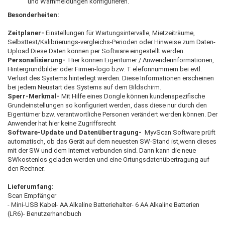
und Warnmeldungen konfigurieren.
Besonderheiten:
Zeitplaner-
Einstellungen für Wartungsintervalle, Mietzeiträume,
Selbsttest/Kalibrierungs-vergleichs-Perioden oder Hinweise zum Daten-
Upload.Diese Daten können per Software eingestellt werden.
Personalisierung-
Hier können Eigentümer / Anwenderinformationen,
Hintergrundbilder oder Firmen-logo bzw. T elefonnummern bei evtl.
Verlust des Systems hinterlegt werden. Diese Informationen erscheinen
bei jedem Neustart des Systems auf dem Bildschirm.
Sperr-Merkmal-
Mit Hilfe eines Dongle können kundenspezifische
Grundeinstellungen so konfiguriert werden, dass diese nur durch den
Eigentümer bzw. verantwortliche Personen verändert werden können. Der
Anwender hat hier keine Zugriffsrecht
Software-Update und Datenübertragung-
MyvScan Software prüft
automatisch, ob das Gerät auf dem neuesten SW-Stand ist,wenn dieses
mit der SW und dem Internet verbunden sind. Dann kann die neue
SWkostenlos geladen werden und eine Ortungsdatenübertragung auf
den Rechner.
Lieferumfang:
Scan Empfänger
- Mini-USB Kabel- AA Alkaline Batteriehalter- 6 AA Alkaline Batterien
(LR6)- Benutzerhandbuch