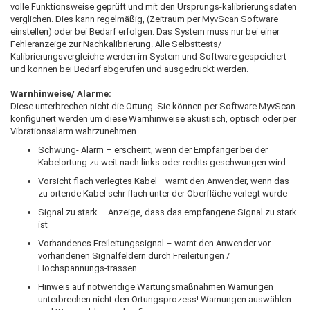
volle Funktionsweise geprüft und mit den Ursprungs-kalibrierungsdaten
verglichen. Dies kann regelmäßig, (Zeitraum per MyvScan Software
einstellen) oder bei Bedarf erfolgen. Das System muss nur bei einer
Fehleranzeige zur Nachkalibrierung. Alle Selbsttests/
Kalibrierungsvergleiche werden im System und Software gespeichert
und können bei Bedarf abgerufen und ausgedruckt werden.
Warnhinweise/ Alarme:
Diese unterbrechen nicht die Ortung. Sie können per Software MyvScan
konfiguriert werden um diese Warnhinweise akustisch, optisch oder per
Vibrationsalarm wahrzunehmen.
Schwung- Alarm – erscheint, wenn der Empfänger bei der
Kabelortung zu weit nach links oder rechts geschwungen wird
Vorsicht flach verlegtes Kabel– warnt den Anwender, wenn das
zu ortende Kabel sehr flach unter der Oberfläche verlegt wurde
Signal zu stark – Anzeige, dass das empfangene Signal zu stark
ist
Vorhandenes Freileitungssignal – warnt den Anwender vor
vorhandenen Signalfeldern durch Freileitungen /
Hochspannungs-trassen
Hinweis auf notwendige Wartungsmaßnahmen Warnungen
unterbrechen nicht den Ortungsprozess! Warnungen auswählen