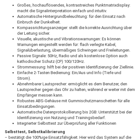
Großes, hochauflösendes, kontrastreiches Punktmatrixdisplay:
macht die Signalinterpretation einfach und intuitiv.
Automatische Hintergrundbeleuchtung: für den Einsatz nach
Einbruch der Dunkelheit.
Kompassrichtungsanzeiger: stellt die korrekte Ausrichtung über
der Leitung sicher.
Visuelle, akustische und Vibrationswarnungen: Es können
Warnungen eingestellt werden für: flach verlegte Kabel,
Signalüberlastung, übermäßiges Schwingen und Freileitungen.
Passive Signale: 50Hz, Radio und als kostenlose Option auch
kathodischer Schutz (CP) 100/120Hz.
Strommessung: hilft bei der positiven Identifizierung der Ziellinie.
Einfache 2-Tasten Bedienung: Ein/Aus und Info (Tiefe und
Strom).
Abnehmbarer Lautsprecher: ermöglicht es dem Benutzer, den
Lautsprecher gegen das Ohr zu halten, während er weiter mit dem
Empfänger messen kann.
Robustes ABS-Gehäuse mit Gummischutzmanschetten für alle
Einsatzbedingungen.
Automatische Datenprotokollierung bis 2GB: Unterstützt bei der
Identifizierung von Nutzung und Trainingsbedarf.
Integrierter Selbsttest zur Überprüfung aller Funktionen
Selbsttest, Selbstkalibrierung
– bestätigt die 100%ige Einsatzfähigkeit. Hier wird das System auf die