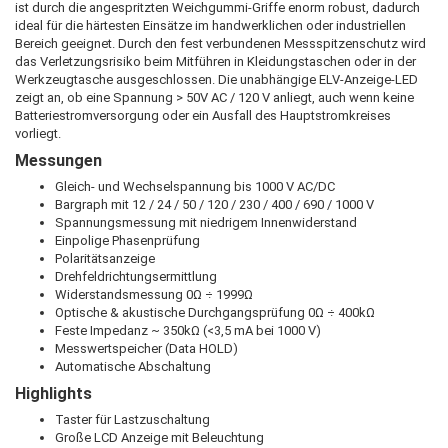
ist durch die angespritzten Weichgummi-Griffe enorm robust, dadurch
ideal für die härtesten Einsätze im handwerklichen oder industriellen
Bereich geeignet. Durch den fest verbundenen Messspitzenschutz wird
das Verletzungsrisiko beim Mitführen in Kleidungstaschen oder in der
Werkzeugtasche ausgeschlossen. Die unabhängige ELV-Anzeige-LED
zeigt an, ob eine Spannung > 50V AC / 120 V anliegt, auch wenn keine
Batteriestromversorgung oder ein Ausfall des Hauptstromkreises
vorliegt.
Messungen
Gleich- und Wechselspannung bis 1000 V AC/DC
Bargraph mit 12 / 24 / 50 / 120 / 230 / 400 / 690 / 1000 V
Spannungsmessung mit niedrigem Innenwiderstand
Einpolige Phasenprüfung
Polaritätsanzeige
Drehfeldrichtungsermittlung
Widerstandsmessung 0Ω ÷ 1999Ω
Optische & akustische Durchgangsprüfung 0Ω ÷ 400kΩ
Feste Impedanz ~ 350kΩ (<3,5 mA bei 1000 V)
Messwertspeicher (Data HOLD)
Automatische Abschaltung
Highlights
Taster für Lastzuschaltung
Große LCD Anzeige mit Beleuchtung