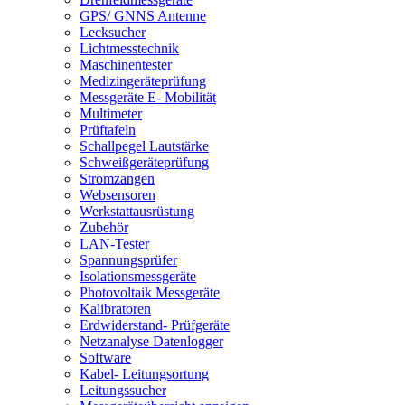
GPS/ GNNS Antenne
Lecksucher
Lichtmesstechnik
Maschinentester
Medizingeräteprüfung
Messgeräte E- Mobilität
Multimeter
Prüftafeln
Schallpegel Lautstärke
Schweißgeräteprüfung
Stromzangen
Websensoren
Werkstattausrüstung
Zubehör
LAN-Tester
Spannungsprüfer
Isolationsmessgeräte
Photovoltaik Messgeräte
Kalibratoren
Erdwiderstand- Prüfgeräte
Netzanalyse Datenlogger
Software
Kabel- Leitungsortung
Leitungssucher