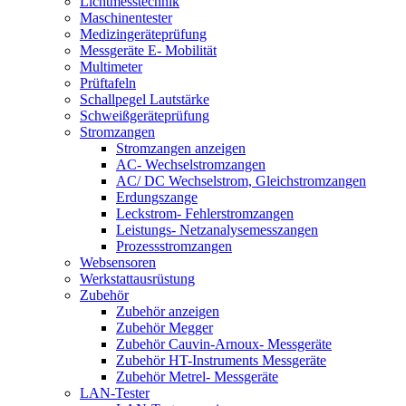
Lichtmesstechnik
Maschinentester
Medizingeräteprüfung
Messgeräte E- Mobilität
Multimeter
Prüftafeln
Schallpegel Lautstärke
Schweißgeräteprüfung
Stromzangen
Stromzangen anzeigen
AC- Wechselstromzangen
AC/ DC Wechselstrom, Gleichstromzangen
Erdungszange
Leckstrom- Fehlerstromzangen
Leistungs- Netzanalysemesszangen
Prozessstromzangen
Websensoren
Werkstattausrüstung
Zubehör
Zubehör anzeigen
Zubehör Megger
Zubehör Cauvin-Arnoux- Messgeräte
Zubehör HT-Instruments Messgeräte
Zubehör Metrel- Messgeräte
LAN-Tester