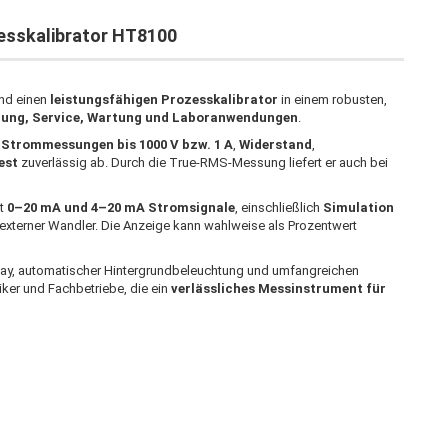
esskalibrator HT8100
nd einen
leistungsfähigen Prozesskalibrator
in einem robusten,
erung, Service, Wartung und Laboranwendungen
.
Strommessungen bis 1000 V bzw. 1 A
,
Widerstand
,
est
zuverlässig ab. Durch die True-RMS-Messung liefert er auch bei
ät
0–20 mA und 4–20 mA Stromsignale
, einschließlich
Simulation
terner Wandler. Die Anzeige kann wahlweise als Prozentwert
lay, automatischer Hintergrundbeleuchtung und umfangreichen
ker und Fachbetriebe, die ein
verlässliches Messinstrument für