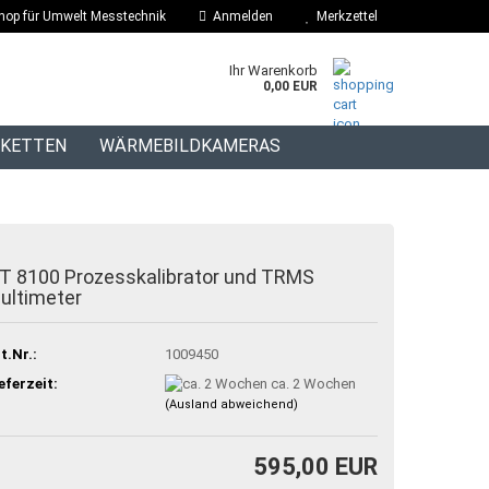
hop für Umwelt Messtechnik
Anmelden
Merkzettel
Ihr Warenkorb
0,00 EUR
IKETTEN
WÄRMEBILDKAMERAS
BLOG
T 8100 Prozesskalibrator und TRMS
ultimeter
t.Nr.:
1009450
eferzeit:
ca. 2 Wochen
(Ausland abweichend)
595,00 EUR