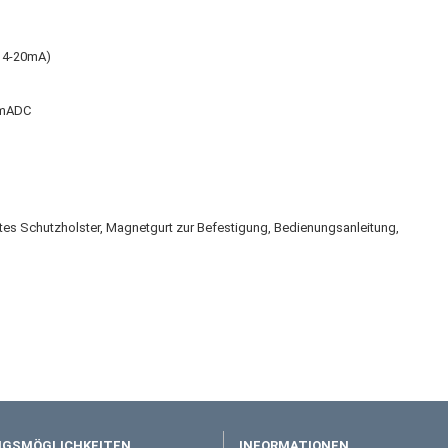
 4-20mA)
24mADC
tes Schutzholster, Magnetgurt zur Befestigung, Bedienungsanleitung,
GSMÖGLICHKEITEN
INFORMATIONEN