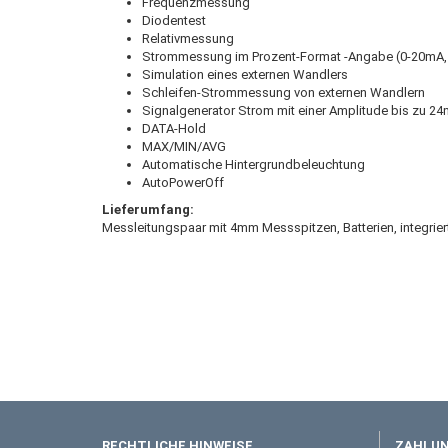
Frequenzmessung
Diodentest
Relativmessung
Strommessung im Prozent-Format -Angabe (0-20mA,
Simulation eines externen Wandlers
Schleifen-Strommessung von externen Wandlern
Signalgenerator Strom mit einer Amplitude bis zu 
DATA-Hold
MAX/MIN/AVG
Automatische Hintergrundbeleuchtung
AutoPowerOff
Lieferumfang:
Messleitungspaar mit 4mm Messspitzen, Batterien, integrier
RECHTLICHE HINWEISE
ZAHLUN