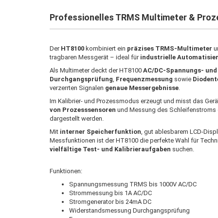
Professionelles TRMS Multimeter & Proz
Der
HT8100
kombiniert ein
präzises TRMS-Multimeter
u
tragbaren Messgerät – ideal für
industrielle Automatisi
Als Multimeter deckt der HT8100
AC/DC-Spannungs- und 
Durchgangsprüfung
,
Frequenzmessung
sowie
Diodent
verzerrten Signalen
genaue Messergebnisse
.
Im Kalibrier- und Prozessmodus erzeugt und misst das Ger
von Prozesssensoren
und Messung des Schleifenstroms ex
dargestellt werden.
Mit
interner Speicherfunktion
, gut ablesbarem LCD-Disp
Messfunktionen ist der HT8100 die perfekte Wahl für Techni
vielfältige Test- und Kalibrieraufgaben
suchen.
Funktionen:
Spannungsmessung TRMS bis 1000V AC/DC
Strommessung bis 1A AC/DC
Stromgenerator bis 24mA DC
Widerstandsmessung Durchgangsprüfung