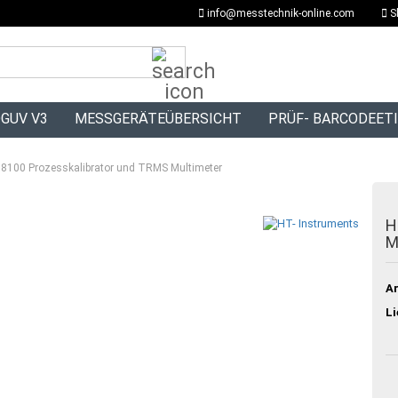
info@messtechnik-online.com
S
Suche...
GUV V3
MESSGERÄTEÜBERSICHT
PRÜF- BARCODEET
8100 Prozesskalibrator und TRMS Multimeter
H
M
Ar
Li