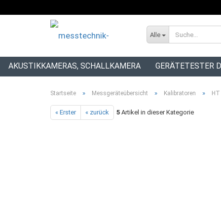
Alle
AKUSTIKKAMERAS, SCHALLKAMERA
GERÄTETESTER D
INSTALLATIONSTESTER
»
»
»
Startseite
Messgeräteübersicht
Kalibratoren
HT 
« Erster
« zurück
5
Artikel in dieser Kategorie