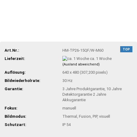
TOP
Art.Nr.:
HM-TP26-15QF/W-M60
Lieferzeit:
ca. 1 Woche
(Ausland abweichend)
Auflösung:
640 x 480 (307,200 pixels)
Bildwiederholrate:
30 Hz
Garantie:
3 Jahre Produktgarantie, 10 Jahre
Detektorgarantie 2 Jahre
Akkugarantie
Fokus:
manuell
Bildmodus:
Thermal, Fusion, PIP, visuell
Schutzart:
IP 54