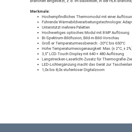
Branchen eingesetzt, z. B. im Bauwesen, in der HLK-Branche,
Merkmale:
Hochempfindliches Thermomodul mit einer Auflösun
Führende Wärmebildverarbeitungstechnologie: Adap
Unterstützt mehrere Paletten
Hochwertiges optisches Modul mit 8 MP Auflösung
Bi-Spektrum-Bildfusion, Bild-in-Bild-Vorschau
Groß er Temperaturmessbereich: -20°C bis 650°C
Hohe Temperaturmessgenauigkeit: Max. (± 2°C, ± 2%
3,5'' LCD-Touch-Display mit 640 × 480 Auflösung
Langstrecken-Laserlicht-Zusatz für Thermografie-Zi
LED-Lichtergänzung macht das Gerät zur Taschenlam
1,0x bis 8,0x stufenloser Digitalzoom