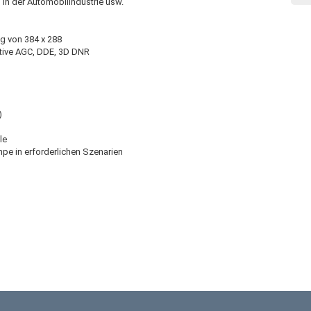
 in der Automobilindustrie usw.
g von 384 x 288
tive AGC, DDE, 3D DNR
)
ele
pe in erforderlichen Szenarien