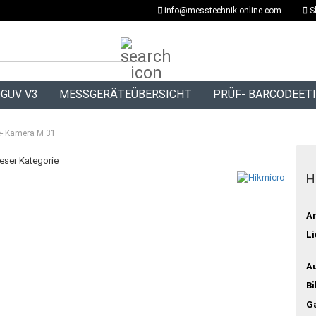
info@messtechnik-online.com
S
Suche...
GUV V3
MESSGERÄTEÜBERSICHT
PRÜF- BARCODEET
e- Kamera M 31
ieser Kategorie
H
Ar
Li
Au
Bi
Ga