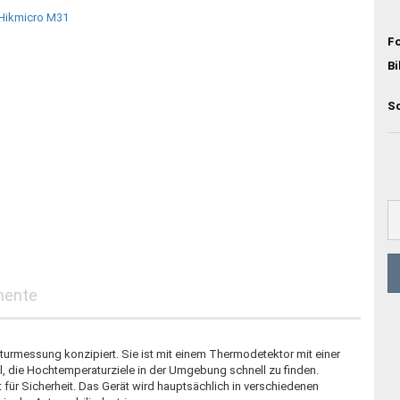
Fo
B
S
mente
urmessung konzipiert. Sie ist mit einem Thermodetektor mit einer
l, die Hochtemperaturziele in der Umgebung schnell zu finden.
t für Sicherheit. Das Gerät wird hauptsächlich in verschiedenen