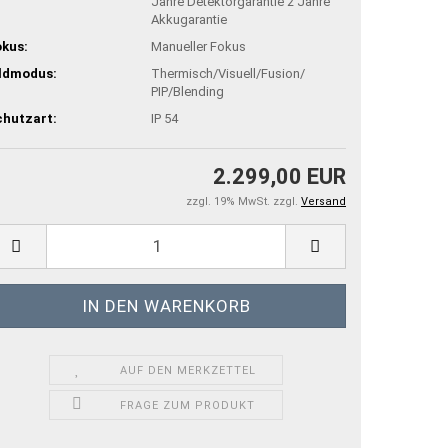
Jahre Detektorgarantie 2 Jahre
Akkugarantie
kus:
Manueller Fokus
ildmodus:
Thermisch/Visuell/Fusion/
PIP/Blending
chutzart:
IP 54
2.299,00 EUR
zzgl. 19% MwSt. zzgl.
Versand
AUF DEN MERKZETTEL
FRAGE ZUM PRODUKT