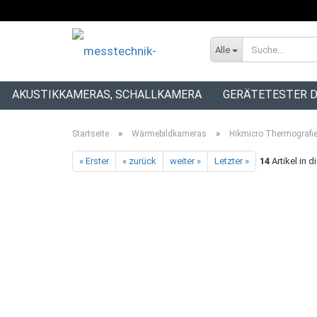
Alle
AKUSTIKKAMERAS, SCHALLKAMERA
GERÄTETESTER D
INSTALLATIONSTESTER
»
»
Startseite
Wärmebildkameras
Hikmicro Thermografi
« Erster
« zurück
weiter »
Letzter »
14
Artikel in d