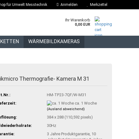
hop für Umwelt Messtechnik
Anmelden
Merkzettel
Ihr Warenkorb
0,00 EUR
IKETTEN
WÄRMEBILDKAMERAS
BLOG
ikmicro Thermografie- Kamera M 31
t.Nr.:
HM-TP23-7QF/W-M31
eferzeit:
ca. 1 Woche
(Ausland abweichend)
flösung:
384 x 288 (110,592 pixels)
ldwiederholrate:
30Hz
rantie:
3 Jahre Produktgarantie, 10