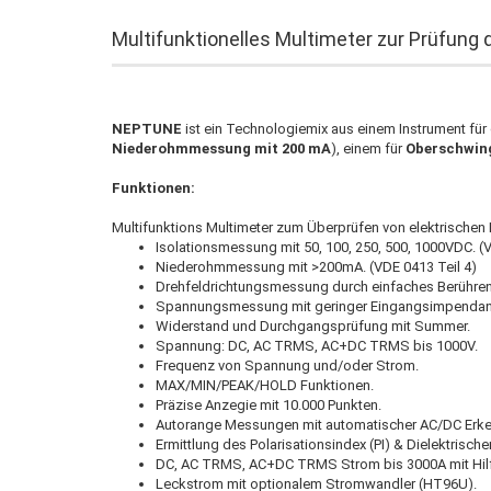
Multifunktionelles Multimeter zur Prüfung d
NEPTUNE
ist ein Technologiemix aus einem Instrument für 
Niederohmmessung mit 200 mA
), einem für
Oberschwin
Funktionen:
Multifunktions Multimeter zum Überprüfen von elektrischen I
Isolationsmessung mit 50, 100, 250, 500, 1000VDC. (V
Niederohmmessung mit >200mA. (VDE 0413 Teil 4)
Drehfeldrichtungsmessung durch einfaches Berühren d
Spannungsmessung mit geringer Eingangsimpendan
Widerstand und Durchgangsprüfung mit Summer.
Spannung: DC, AC TRMS, AC+DC TRMS bis 1000V.
Frequenz von Spannung und/oder Strom.
MAX/MIN/PEAK/HOLD Funktionen.
Präzise Anzegie mit 10.000 Punkten.
Autorange Messungen mit automatischer AC/DC Erk
Ermittlung des Polarisationsindex (PI) & Dielektrisch
DC, AC TRMS, AC+DC TRMS Strom bis 3000A mit Hilf
Leckstrom mit optionalem Stromwandler (HT96U).