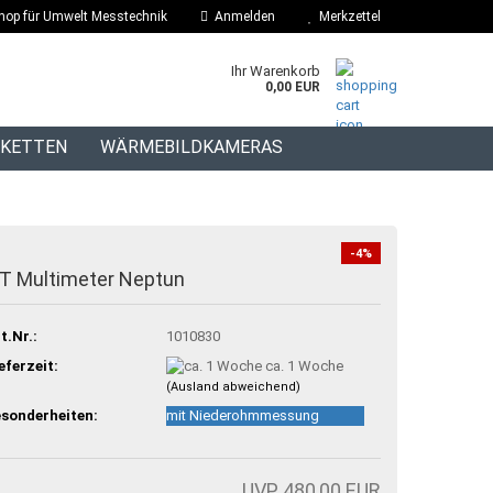
hop für Umwelt Messtechnik
Anmelden
Merkzettel
Ihr Warenkorb
0,00 EUR
IKETTEN
WÄRMEBILDKAMERAS
BLOG
-4%
T Multimeter Neptun
t.Nr.:
1010830
eferzeit:
ca. 1 Woche
(Ausland abweichend)
sonderheiten:
mit Niederohmmessung
UVP 480,00 EUR