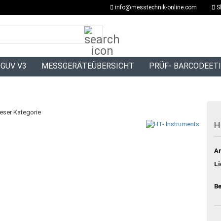
info@messtechnik-online.com
S
Suche...
GUV V3
MESSGERÄTEÜBERSICHT
PRÜF- BARCODEET
ieser Kategorie
H
Ar
Li
Be