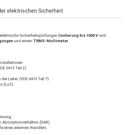
er elektrischen Sicherheit
elektrische Sicherheitsprüfungen (
Isolierung bis 1000 V
und
gungen
und einem
TRMS-Multimeter
.
nstallationen
DE 0413 Teil 2)
er Leiter. (VDE 0413 Teil 7)
z (LoZ).
ennung.
en Absorptionverhältnis (DAR).
e eines externen Wandlers.