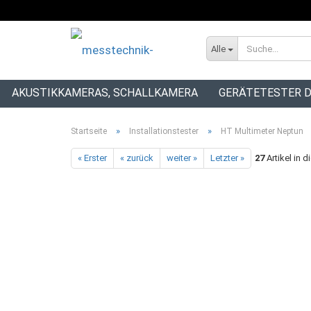
Alle
AKUSTIKKAMERAS, SCHALLKAMERA
GERÄTETESTER D
INSTALLATIONSTESTER
»
»
Startseite
Installationstester
HT Multimeter Neptun
« Erster
« zurück
weiter »
Letzter »
27
Artikel in d