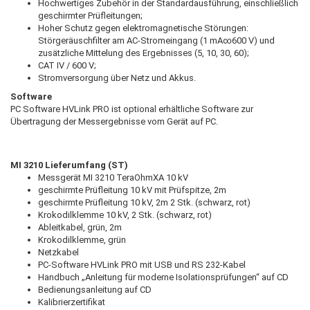
Hochwertiges Zubehör in der Standardausführung, einschließlich
geschirmter Prüfleitungen;
Hoher Schutz gegen elektromagnetische Störungen:
Störgeräuschfilter am AC-Stromeingang (1 mA∞600 V) und
zusätzliche Mittelung des Ergebnisses (5, 10, 30, 60);
CAT IV / 600 V;
Stromversorgung über Netz und Akkus.
Software
PC Software HVLink PRO ist optional erhältliche Software zur
Übertragung der Messergebnisse vom Gerät auf PC.
MI 3210 Lieferumfang (ST)
Messgerät MI 3210 TeraOhmXA 10 kV
geschirmte Prüfleitung 10 kV mit Prüfspitze, 2m
geschirmte Prüfleitung 10 kV, 2m 2 Stk. (schwarz, rot)
Krokodilklemme 10 kV, 2 Stk. (schwarz, rot)
Ableitkabel, grün, 2m
Krokodilklemme, grün
Netzkabel
PC-Software HVLink PRO mit USB und RS 232-Kabel
Handbuch „Anleitung für moderne Isolationsprüfungen“ auf CD
Bedienungsanleitung auf CD
Kalibrierzertifikat