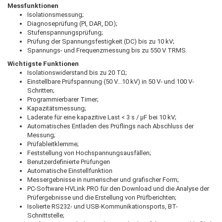
Messfunktionen
Isolationsmessung;
Diagnoseprüfung (PI, DAR, DD);
Stufenspannungsprüfung;
Prüfung der Spannungsfestigkeit (DC) bis zu 10 kV;
Spannungs- und Frequenzmessung bis zu 550 V TRMS.
Wichtigste Funktionen
Isolationswiderstand bis zu 20 TΩ;
Einstellbare Prüfspannung (50 V...10 kV) in 50 V- und 100 V-
Schritten;
Programmierbarer Timer;
Kapazitätsmessung;
Laderate für eine kapazitive Last < 3 s / µF bei 10 kV;
Automatisches Entladen des Prüflings nach Abschluss der
Messung;
Prüfableitklemme;
Feststellung von Hochspannungsausfällen;
Benutzerdefinierte Prüfungen
Automatische Einstellfunktion
Messergebnisse in numerischer und grafischer Form;
PC-Software HVLink PRO für den Download und die Analyse der
Prüfergebnisse und die Erstellung von Prüfberichten;
Isolierte RS232- und USB-Kommunikationsports, BT-
Schnittstelle;