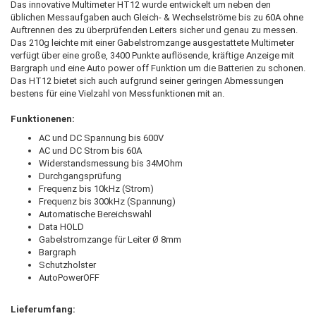
Das innovative Multimeter HT12 wurde entwickelt um neben den
üblichen Messaufgaben auch Gleich- & Wechselströme bis zu 60A ohne
Auftrennen des zu überprüfenden Leiters sicher und genau zu messen.
Das 210g leichte mit einer Gabelstromzange ausgestattete Multimeter
verfügt über eine große, 3400 Punkte auflösende, kräftige Anzeige mit
Bargraph und eine Auto power off Funktion um die Batterien zu schonen.
Das HT12 bietet sich auch aufgrund seiner geringen Abmessungen
bestens für eine Vielzahl von Messfunktionen mit an.
Funktionenen:
AC und DC Spannung bis 600V
AC und DC Strom bis 60A
Widerstandsmessung bis 34MOhm
Durchgangsprüfung
Frequenz bis 10kHz (Strom)
Frequenz bis 300kHz (Spannung)
Automatische Bereichswahl
Data HOLD
Gabelstromzange für Leiter Ø 8mm
Bargraph
Schutzholster
AutoPowerOFF
Lieferumfang: