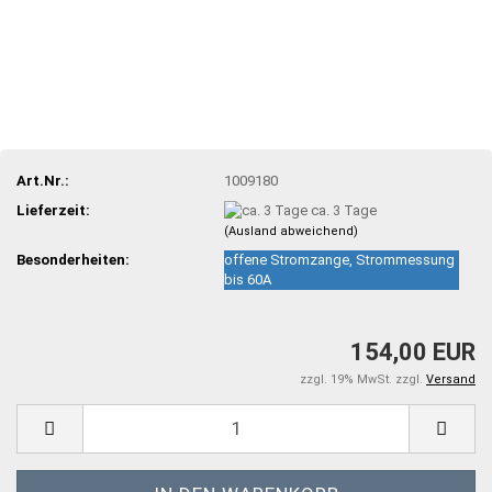
Art.Nr.:
1009180
Lieferzeit:
ca. 3 Tage
(Ausland abweichend)
Besonderheiten:
offene Stromzange, Strommessung
bis 60A
154,00 EUR
zzgl. 19% MwSt. zzgl.
Versand