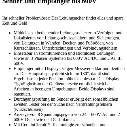
Sender und Empfänger bis 600V
Ihr schneller Problemlöser: Der Leitungsucher findet alles und spart
Zeit und Geld!
Mühlelos zu bedienender Leitungssucher zum Verfolgen und
Lokalisieren von Leitungsschutzschaltern und Sicherungen,
von Leitungen in Wänden, Decken und Fußböden, von
Kurzschlüssen, Unterbrechungen und Verbindungsfehlern.
Einsetzbar an stromführenden und stromlosen Leitungen
sowie an 3-Phasen-Systemen bis 600V AC/DC und CAT III
600V.
Empfänger mit 2 Displays zeigen Messwerte klar und deutlich
an. Das Hauptsdisplay dreht sich um 180°, damit sind
Ergebnisse in jeder Position mühelos ablesbar. Das Display
TightSight® an der Geräteunterseite empfiehlt sich bei
Arbeiten in beengten Umgebungen. Beide Displays sind
patentiert.
Durchgangsprüfung im Sender erübrigt den sonst üblichen
zweiten Tester bei der Suche nach Verdrahtungsfehlern
(Kurzschlüssen).
Anzeige von 8 Spannungspegeln von 24 – 600V AC und 2 –
600V DC sowie der DC-Polarität.
Mit CertainCircuit™ Technologie zur schnellen und