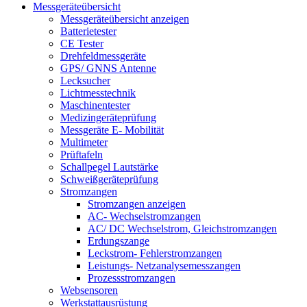
Messgeräteübersicht
Messgeräteübersicht anzeigen
Batterietester
CE Tester
Drehfeldmessgeräte
GPS/ GNNS Antenne
Lecksucher
Lichtmesstechnik
Maschinentester
Medizingeräteprüfung
Messgeräte E- Mobilität
Multimeter
Prüftafeln
Schallpegel Lautstärke
Schweißgeräteprüfung
Stromzangen
Stromzangen anzeigen
AC- Wechselstromzangen
AC/ DC Wechselstrom, Gleichstromzangen
Erdungszange
Leckstrom- Fehlerstromzangen
Leistungs- Netzanalysemesszangen
Prozessstromzangen
Websensoren
Werkstattausrüstung