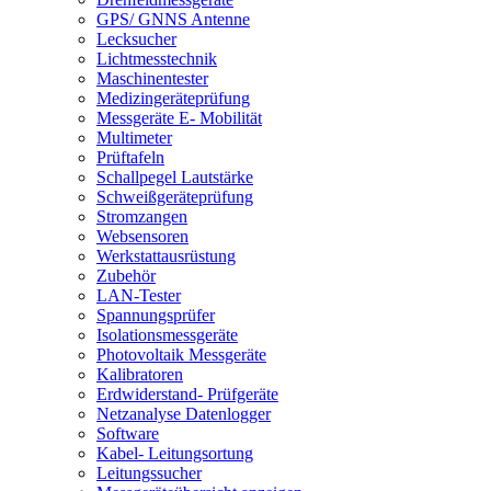
GPS/ GNNS Antenne
Lecksucher
Lichtmesstechnik
Maschinentester
Medizingeräteprüfung
Messgeräte E- Mobilität
Multimeter
Prüftafeln
Schallpegel Lautstärke
Schweißgeräteprüfung
Stromzangen
Websensoren
Werkstattausrüstung
Zubehör
LAN-Tester
Spannungsprüfer
Isolationsmessgeräte
Photovoltaik Messgeräte
Kalibratoren
Erdwiderstand- Prüfgeräte
Netzanalyse Datenlogger
Software
Kabel- Leitungsortung
Leitungssucher